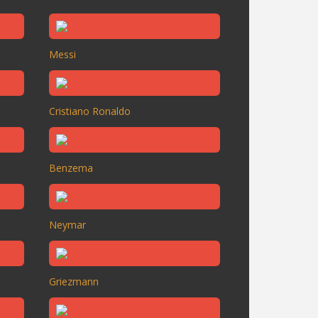
Messi
Cristiano Ronaldo
Benzema
Neymar
Griezmann