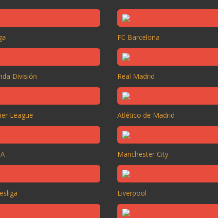
ga
FC Barcelona
da División
Real Madrid
ier League
Atlético de Madrid
 A
Manchester City
esliga
Liverpool