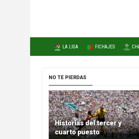
FICHAJES
LA LIGA
CH
NO TE PIERDAS
Historias del tercer y
cuarto puesto