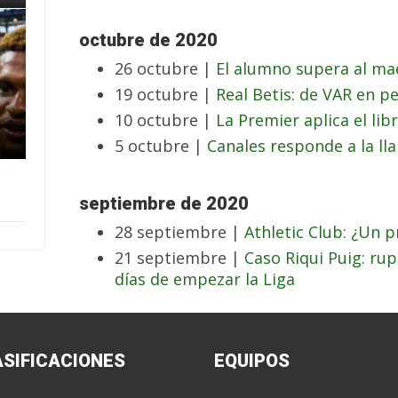
octubre de 2020
26 octubre |
El alumno supera al ma
19 octubre |
Real Betis: de VAR en p
10 octubre |
La Premier aplica el lib
5 octubre |
Canales responde a la l
septiembre de 2020
28 septiembre |
Athletic Club: ¿Un p
21 septiembre |
Caso Riqui Puig: ru
días de empezar la Liga
ASIFICACIONES
EQUIPOS