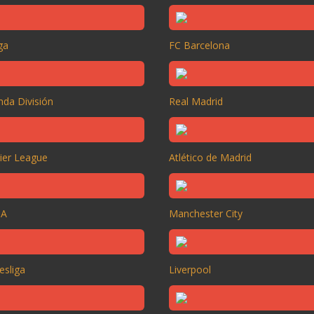
ga
FC Barcelona
da División
Real Madrid
ier League
Atlético de Madrid
 A
Manchester City
esliga
Liverpool