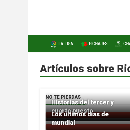
FICHAJES
LA LIGA
CH
Artículos sobre Ri
NO TE PIERDAS
Historias del tercer y
cuarto puesto
Los últimos días de
mundial