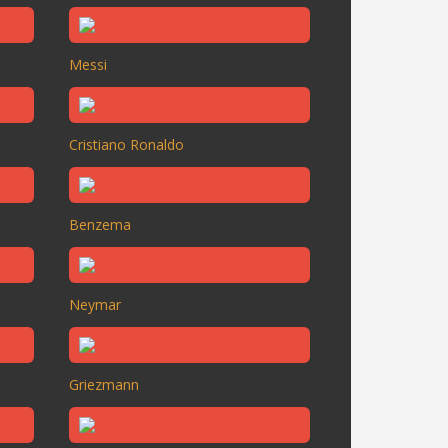
Messi
Cristiano Ronaldo
Benzema
Neymar
Griezmann