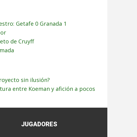
estro: Getafe 0 Granada 1
eor
reto de Cruyff
lamada
royecto sin ilusión?
ptura entre Koeman y afición a pocos
JUGADORES