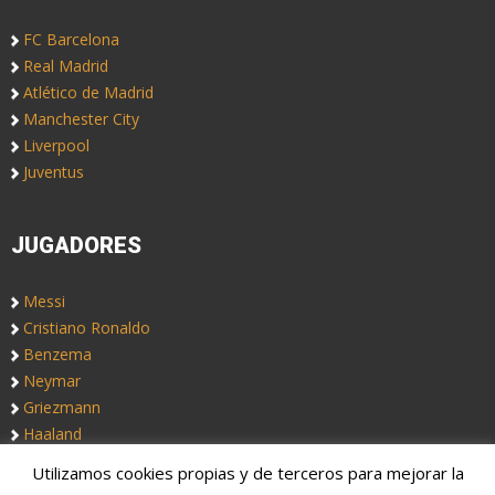
FC Barcelona
Real Madrid
Atlético de Madrid
Manchester City
Liverpool
Juventus
JUGADORES
Messi
Cristiano Ronaldo
Benzema
Neymar
Griezmann
Haaland
Utilizamos cookies propias y de terceros para mejorar la
Copyright © 2019. Somos
Notas de Fútbol
, un blog de fútbol