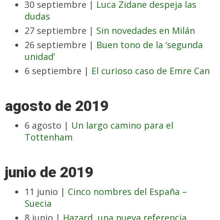
30 septiembre |
Luca Zidane despeja las
dudas
27 septiembre |
Sin novedades en Milán
26 septiembre |
Buen tono de la ‘segunda
unidad’
6 septiembre |
El curioso caso de Emre Can
agosto de 2019
6 agosto |
Un largo camino para el
Tottenham
junio de 2019
11 junio |
Cinco nombres del España –
Suecia
8 junio |
Hazard, una nueva referencia