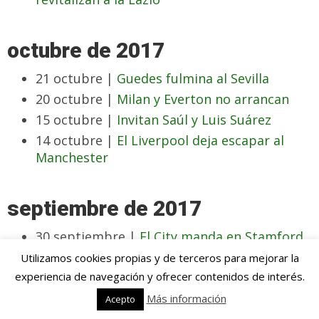
octubre de 2017
21 octubre |
Guedes fulmina al Sevilla
20 octubre |
Milan y Everton no arrancan
15 octubre |
Invitan Saúl y Luis Suárez
14 octubre |
El Liverpool deja escapar al
Manchester
septiembre de 2017
30 septiembre |
El City manda en Stamford
Bridge
Utilizamos cookies propias y de terceros para mejorar la
18 septiembre |
Mayoral y Bale contra la
experiencia de navegación y ofrecer contenidos de interés.
sequía
Más información
Acepto