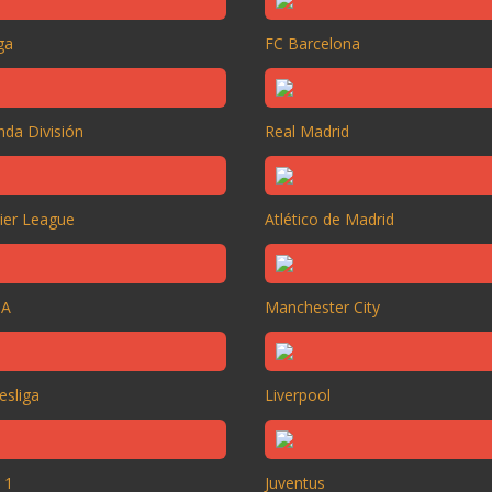
ga
FC Barcelona
da División
Real Madrid
ier League
Atlético de Madrid
 A
Manchester City
esliga
Liverpool
 1
Juventus