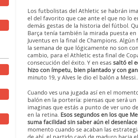
Los futbolistas del Athletic se habrán im
el del favorito que cae ante el que no lo e
demás gestas de la historia del fútbol. Q
Barça tenía también la mirada puesta en e
Juventus en la final de Champions. Algún
la semana de que lógicamente no son co
cambio, para el Athletic esta final de Copa
consecución del éxito. Y en esas
saltó el 
hizo con ímpetu, bien plantado y con gan
minuto 19, y Alves le dio el balón a Messi
Cuando ves una jugada así en el momento 
balón en la portería: piensas que será un 
imaginas que estás a punto de ver uno d
en la retina.
Esos segundos en los que Mes
suma facilidad sin saber aún el desenlace
momento cuando se acaban las estrategias,
de ahí, el partido cayó de maduro hacia e