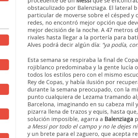
procedente de un
Messi
que se encontrab
obstaculizado por Balenziaga. El lateral b
particular de moverse sobre el césped y 
redes, no encontró mejor opción que devol
mejor decisión de la noche. A 47 metros d
rivales hasta llegar a la portería para bati
Alves podrá decir algún día:
“ya podía, con
Esta semana se respiraba la final de Copa 
rojiblanco predominaba y la gente lucía o
todos los estilos pero con el mismo escu
Rey de Copas, y había ilusión por recuper
durante la semana preocupado, con la mi
punto cualquiera de Lezama tramando algu
Barcelona, imaginando en su cabeza mil y
pizarra llena de trazos y equis, hasta qu
solución imposible, agarra a
Balenziaga
p
a Messi por todo el campo y no le dejes ni 
y un brete para el zaguero, que acepta re