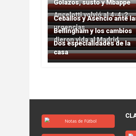
Golazos, susto y Mbappé
Ancelotti volvió al 4-4-2
Ceballos y Asencio ante la
urgencias
Bellingham y los cambios
dieron vida al Madrid
Dos especialidades de la
casa
CL