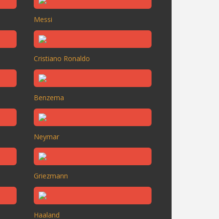
Messi
Cristiano Ronaldo
Benzema
Neymar
Griezmann
Haaland