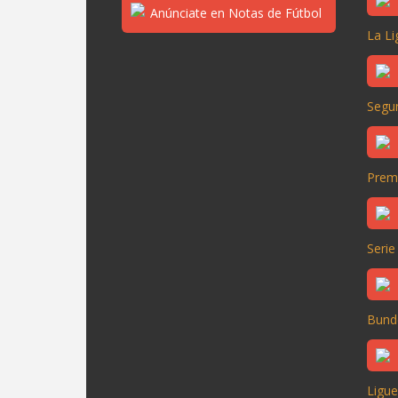
La Li
Segun
Prem
Serie
Bund
Ligue