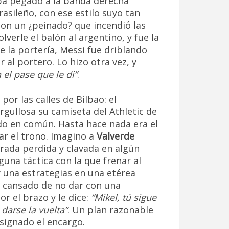
a pegado a la banda derecha
rasileño, con ese estilo suyo tan
con un ¿peinado? que incendió las
verle el balón al argentino, y fue la
e la portería, Messi fue driblando
r al portero. Lo hizo otra vez, y
 el pase que le di”
.
por las calles de Bilbao: el
rgullosa su camiseta del Athletic de
do en común. Hasta hace nada era el
ar el trono. Imagino a
Valverde
rada perdida y clavada en algún
na táctica con la que frenar al
 una estrategias en una etérea
e, cansado de no dar con una
or el brazo y le dice:
“Mikel, tú sigue
darse la vuelta”
. Un plan razonable
signado el encargo.