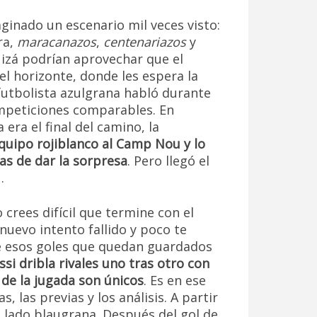
aginado un escenario mil veces visto:
ra,
maracanazos
,
centenariazos
y
uizá podrían aprovechar que el
l horizonte, donde les espera la
 futbolista azulgrana habló durante
mpeticiones comparables. En
 era el final del camino, la
equipo rojiblanco al Camp Nou y lo
as de dar la sorpresa
. Pero llegó el
…
crees difícil que termine con el
nuevo intento fallido y poco te
e esos goles que quedan guardados
si dribla rivales uno tras otro con
 de la jugada son únicos
. Es en ese
 las previas y los análisis. A partir
l lado blaugrana. Después del gol de