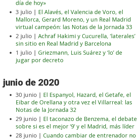
día de hoy»
3 julio |
El Alavés, el Valencia de Voro, el
Mallorca, Gerard Moreno, y un Real Madrid
virtual campeón: las Notas de la Jornada 33
2 julio |
Achraf Hakimi y Cucurella, ‘laterales’
sin sitio en Real Madrid y Barcelona
1 julio |
Griezmann, Luis Suárez y ‘lo’ de
jugar por decreto
junio de 2020
30 junio |
El Espanyol, Hazard, el Getafe, el
Eibar de Orellana y otra vez el Villarreal: las
Notas de la Jornada 32
29 junio |
El taconazo de Benzema, el debate
sobre si es el mejor ‘9’ y el Madrid, más líder
28 junio |
Cuando cambiar de entrenador no