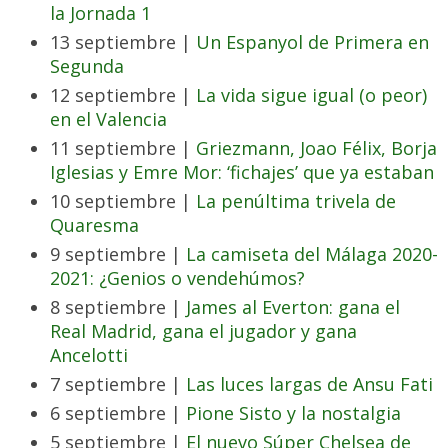
la Jornada 1
13 septiembre |
Un Espanyol de Primera en
Segunda
12 septiembre |
La vida sigue igual (o peor)
en el Valencia
11 septiembre |
Griezmann, Joao Félix, Borja
Iglesias y Emre Mor: ‘fichajes’ que ya estaban
10 septiembre |
La penúltima trivela de
Quaresma
9 septiembre |
La camiseta del Málaga 2020-
2021: ¿Genios o vendehúmos?
8 septiembre |
James al Everton: gana el
Real Madrid, gana el jugador y gana
Ancelotti
7 septiembre |
Las luces largas de Ansu Fati
6 septiembre |
Pione Sisto y la nostalgia
5 septiembre |
El nuevo Súper Chelsea de