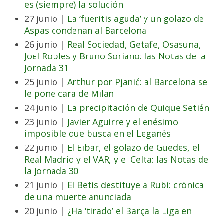
es (siempre) la solución
27 junio |
La ‘fueritis aguda’ y un golazo de
Aspas condenan al Barcelona
26 junio |
Real Sociedad, Getafe, Osasuna,
Joel Robles y Bruno Soriano: las Notas de la
Jornada 31
25 junio |
Arthur por Pjanić: al Barcelona se
le pone cara de Milan
24 junio |
La precipitación de Quique Setién
23 junio |
Javier Aguirre y el enésimo
imposible que busca en el Leganés
22 junio |
El Eibar, el golazo de Guedes, el
Real Madrid y el VAR, y el Celta: las Notas de
la Jornada 30
21 junio |
El Betis destituye a Rubi: crónica
de una muerte anunciada
20 junio |
¿Ha ‘tirado’ el Barça la Liga en