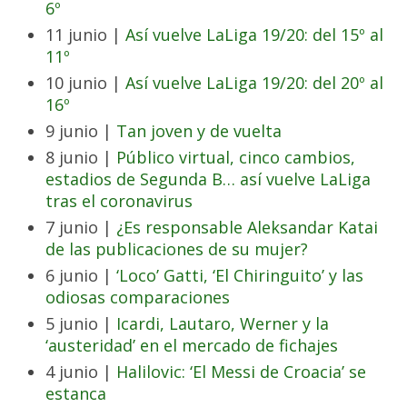
6º
11 junio |
Así vuelve LaLiga 19/20: del 15º al
11º
10 junio |
Así vuelve LaLiga 19/20: del 20º al
16º
9 junio |
Tan joven y de vuelta
8 junio |
Público virtual, cinco cambios,
estadios de Segunda B… así vuelve LaLiga
tras el coronavirus
7 junio |
¿Es responsable Aleksandar Katai
de las publicaciones de su mujer?
6 junio |
‘Loco’ Gatti, ‘El Chiringuito’ y las
odiosas comparaciones
5 junio |
Icardi, Lautaro, Werner y la
‘austeridad’ en el mercado de fichajes
4 junio |
Halilovic: ‘El Messi de Croacia’ se
estanca