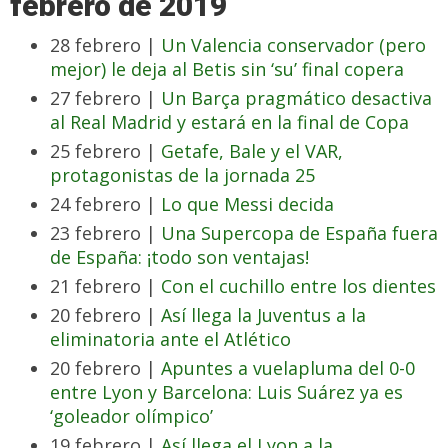
febrero de 2019
28 febrero |
Un Valencia conservador (pero
mejor) le deja al Betis sin ‘su’ final copera
27 febrero |
Un Barça pragmático desactiva
al Real Madrid y estará en la final de Copa
25 febrero |
Getafe, Bale y el VAR,
protagonistas de la jornada 25
24 febrero |
Lo que Messi decida
23 febrero |
Una Supercopa de España fuera
de España: ¡todo son ventajas!
21 febrero |
Con el cuchillo entre los dientes
20 febrero |
Así llega la Juventus a la
eliminatoria ante el Atlético
20 febrero |
Apuntes a vuelapluma del 0-0
entre Lyon y Barcelona: Luis Suárez ya es
‘goleador olímpico’
19 febrero |
Así llega el Lyon a la