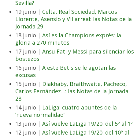
Sevilla?
19 junio |
Celta, Real Sociedad, Marcos
Llorente, Asensio y Villarreal: las Notas de la
Jornada 29
18 junio |
Así es la Champions exprés: la
gloria a 270 minutos
17 junio |
Ansu Fati y Messi para silenciar los
bostezos
16 junio |
A este Betis se le agotan las
excusas
15 junio |
Diakhaby, Braithwaite, Pacheco,
Carlos Fernández…: las Notas de la Jornada
28
14 junio |
LaLiga: cuatro apuntes de la
‘nueva normalidad’
13 junio |
Así vuelve LaLiga 19/20: del 5º al 1º
12 junio |
Así vuelve LaLiga 19/20: del 10º al