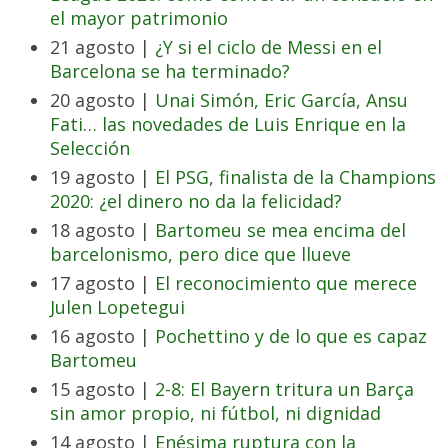
el mayor patrimonio
21 agosto |
¿Y si el ciclo de Messi en el
Barcelona se ha terminado?
20 agosto |
Unai Simón, Eric García, Ansu
Fati… las novedades de Luis Enrique en la
Selección
19 agosto |
El PSG, finalista de la Champions
2020: ¿el dinero no da la felicidad?
18 agosto |
Bartomeu se mea encima del
barcelonismo, pero dice que llueve
17 agosto |
El reconocimiento que merece
Julen Lopetegui
16 agosto |
Pochettino y de lo que es capaz
Bartomeu
15 agosto |
2-8: El Bayern tritura un Barça
sin amor propio, ni fútbol, ni dignidad
14 agosto |
Enésima ruptura con la