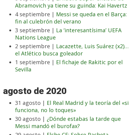
Abramovich ya tiene su guinda: Kai Havertz
4 septiembre |
Messi se queda en el Barça:
fin al culebrón del verano
3 septiembre |
La ‘interesantísima’ UEFA
Nations League
2 septiembre |
Lacazette, Luis Suárez (x2)…
el Atlético busca goleador
1 septiembre |
El fichaje de Rakitic por el
Sevilla
agosto de 2020
31 agosto |
El Real Madrid y la teoría del «si
funciona, no lo toques»
30 agosto |
¿Dónde estabas la tarde que
Messi mandó el burofax?
29 agosto |
Elche CF: Sobre Pacheta,