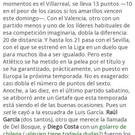
momentos es el Villarreal, se lleva 13 puntos —10
en el peor de los casos si los amarillos vencen
este domingo—. Con el Valencia, otro con un
partido menos y uno de los líderes habituales de
esa competición imaginaria, dobla la diferencia:
20 de distancia. Y hasta los 21 pasa con el Sevilla,
con el que se estrenó en la Liga en un duelo que
para muchos iba a ser igualado. Pero este
Atlético se ha metido en la pelea por el título y
se ha garantizado, prácticamente, un puesto en
Europa la próxima temporada. No es exagerado:
casi dobla el número de puntos del sexto.
Anoche, a las diez, en el último partido sabatino,
se atiborró ante un Getafe que esta temporada
está siendo el de las buenas ocasiones. Pues un
set
le cayó a la escuadra de Luis García.
Raúl
García
(dos tantos), otro que merece la llamada
de Del Bosque, y
Diego Costa
con
un golarro de
chilena
(
¿alguien tiene todavía dudas?
) fueron los