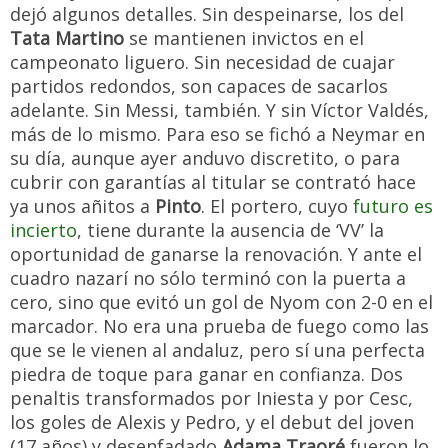
dejó algunos detalles. Sin despeinarse, los del
Tata Martino
se mantienen invictos en el
campeonato liguero. Sin necesidad de cuajar
partidos redondos, son capaces de sacarlos
adelante. Sin Messi, también. Y sin Víctor Valdés,
más de lo mismo. Para eso se fichó a Neymar en
su día, aunque ayer anduvo discretito, o para
cubrir con garantías al titular se contrató hace
ya unos añitos a
Pinto
. El portero, cuyo
futuro es
incierto
, tiene durante la ausencia de ‘VV’ la
oportunidad de ganarse la renovación. Y ante el
cuadro nazarí no sólo terminó con la puerta a
cero, sino que evitó un gol de Nyom con 2-0 en el
marcador. No era una prueba de fuego como las
que se le vienen al andaluz, pero sí una perfecta
piedra de toque para ganar en confianza. Dos
penaltis transformados por Iniesta y por Cesc,
los goles de Alexis y Pedro, y el debut del joven
(17 años) y desenfadado
Adama Traoré
fueron lo