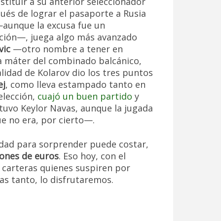
estituir a su anterior seleccionador
ués de lograr el pasaporte a Rusia
—aunque la excusa fue un
ación—, juega algo más avanzado
vic
—otro nombre a tener en
a máter del combinado balcánico,
lidad de Kolarov dio los tres puntos
ej
, como lleva estampado tanto en
elección,
cuajó un buen partido
y
tuvo Keylor Navas, aunque la jugada
e no era, por cierto—.
idad para sorprender puede costar,
lones de euros
. Eso hoy, con el
s carteras quienes suspiren por
as tanto, lo disfrutaremos.