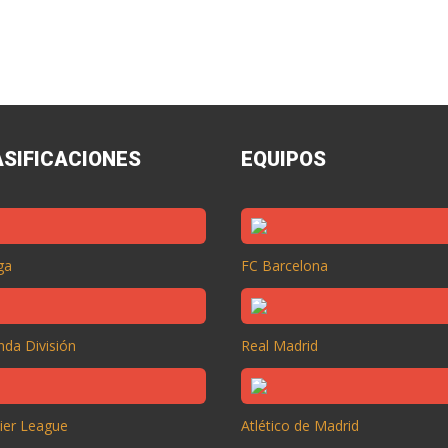
ASIFICACIONES
EQUIPOS
ga
FC Barcelona
da División
Real Madrid
ier League
Atlético de Madrid