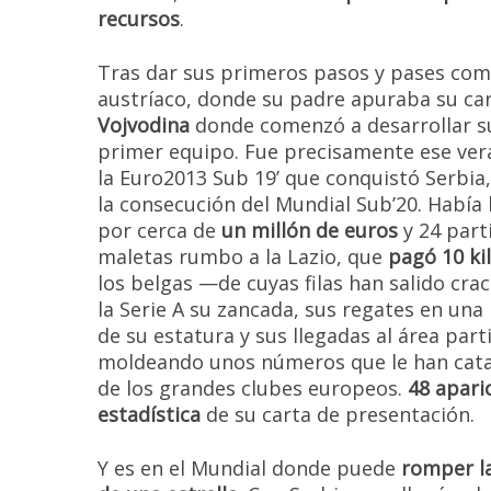
recursos
.
Tras dar sus primeros pasos y pases com
austríaco, donde su padre apuraba su car
Vojvodina
donde comenzó a desarrollar su 
primer equipo. Fue precisamente ese vera
la Euro2013 Sub 19’ que conquistó Serbia
la consecución del Mundial Sub’20. Había 
por cerca de
un millón de euros
y 24 part
maletas rumbo a la Lazio, que
pagó 10 ki
los belgas —de cuyas filas han salido cr
la Serie A su zancada, sus regates en un
de su estatura y sus llegadas al área par
moldeando unos números que le han cata
de los grandes clubes europeos.
48 apari
estadística
de su carta de presentación.
Y es en el Mundial donde puede
romper la