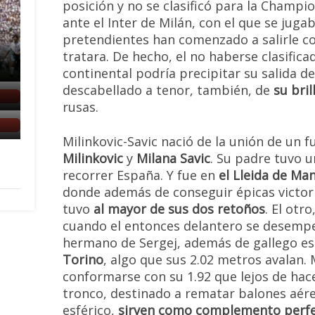
posición y no se clasificó para la Champio
ante el Inter de Milán, con el que se juga
pretendientes han comenzado a salirle co
tratara. De hecho, el no haberse clasifi
continental podría precipitar su salida 
descabellado a tenor, también, de
su bri
rusas.
Milinkovic-Savic nació de la unión de un f
Milinkovic
y
Milana Savic
. Su padre tuvo u
recorrer España. Y fue en
el Lleida de Ma
donde además de conseguir épicas victori
tuvo
al mayor de sus dos retoños
. El otro
cuando el entonces delantero se desemp
hermano de Sergej, además de gallego es
Torino
, algo que sus 2.02 metros avalan. 
conformarse con su 1.92 que lejos de hace
tronco, destinado a rematar balones aére
esférico,
sirven como complemento perfe