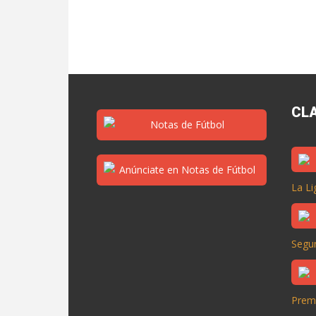
CL
La Li
Segun
Prem