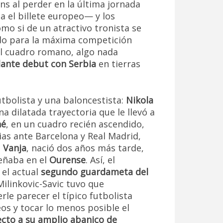
ns al perder en la última jornada
ba el billete europeo— y los
mo si de un atractivo tronista se
cado para la máxima competición
del cuadro romano, algo nada
llante debut con Serbia
en tierras
utbolista y una baloncestista:
Nikola
na dilatada trayectoria que le llevó a
né
, en un cuadro recién ascendido,
as ante Barcelona y Real Madrid,
,
Vanja
, nació dos años más tarde,
eñaba en el
Ourense
. Así, el
 el actual
segundo guardameta del
Milinkovic-Savic tuvo que
rle parecer el típico futbolista
os y tocar lo menos posible el
cto a su amplio abanico de