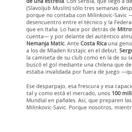
de una estrella
. Con Serbia, que llegó a d
(Slavoljub Muslin) sólo tres semanas desp
porque no contaba con Milinkovic-Savic 
desencuentro entre el técnico y la Feder
que en Italia. Lo hace por detrás de
Mitro
cuenta— y por delante del auténtico alm
Nemanja Matic
. Ante
Costa Rica
una genia
a los de Mladen Krstajic en el debut.
Serg
la camiseta de su club como en la de su s
buscó el gol mediante una chilena que de
estaba invalidada por fuera de juego —qu
Ese desparpajo, esa frescura y esa capac
tal y como está el mercado, unos
100 mil
Mundial en pañales. Así, que preparen la
Milinkovic-Savic. Porque nosotros, mientr