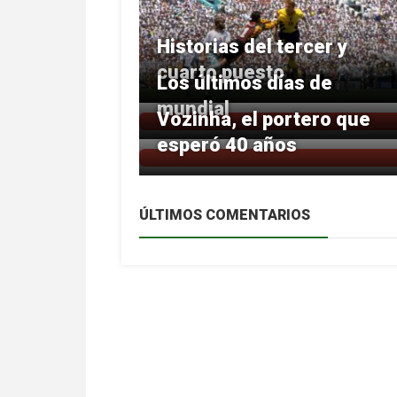
Historias del tercer y
cuarto puesto
Los últimos días de
mundial
Vozinha, el portero que
esperó 40 años
ÚLTIMOS COMENTARIOS