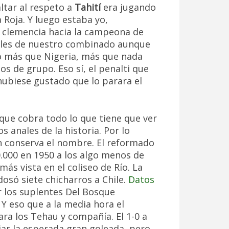
ltar al respeto a
Tahití
era jugando
 Roja. Y luego estaba yo,
 clemencia hacia la campeona de
oles de nuestro combinado aunque
 más que Nigeria, más que nada
s de grupo. Eso sí, el penalti que
ubiese gustado que lo parara el
 que cobra todo lo que tiene que ver
s anales de la historia. Por lo
n conserva el nombre. El reformado
.000 en 1950 a los algo menos de
más vista en el coliseo de Río. La
dosó siete chicharros a Chile.
Datos
r los suplentes Del Bosque
Y eso que a la media hora el
ra los Tehau y compañía. El 1-0 a
iar la esperada gran goleada, pero