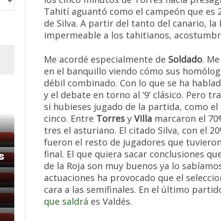
Tahití aguantó como el campeón que es 2
de Silva. A partir del tanto del canario, la
impermeable a los tahitianos, acostumbra
Me acordé especialmente de
Soldado
. Me
en el banquillo viendo cómo sus homólogo
débil combinado. Con lo que se ha hablad
y el debate en torno al ‘9’ clásico. Pero 
si hubieses jugado de la partida, como e
cinco. Entre
Torres
y
Villa
marcaron el 70%
tres el asturiano. El citado Silva, con el 
fueron el resto de jugadores que tuvieron
final. El que quiera sacar conclusiones qu
s
de la Roja son muy buenos ya lo sabíamos.
actuaciones ha provocado que el selecci
cara a las semifinales. En el último parti
que saldrá
es Valdés.