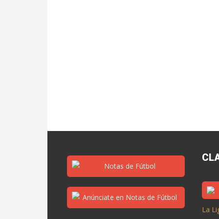
CL
La Li