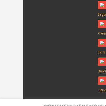
Segun
Prem
Serie
Bund
Ligue