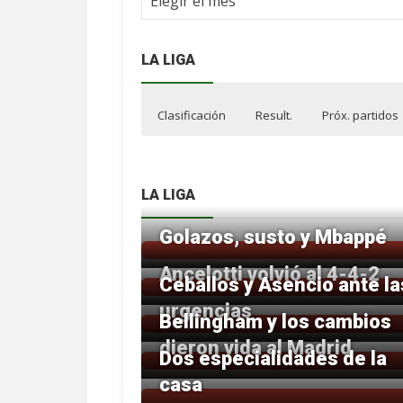
NdF
LA LIGA
Clasificación
Result.
Próx. partidos
LA LIGA
Golazos, susto y Mbappé
Ancelotti volvió al 4-4-2
Ceballos y Asencio ante la
urgencias
Bellingham y los cambios
dieron vida al Madrid
Dos especialidades de la
casa