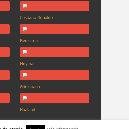
Cristiano Ronaldo
Benzema
Neymar
Griezmann
Haaland