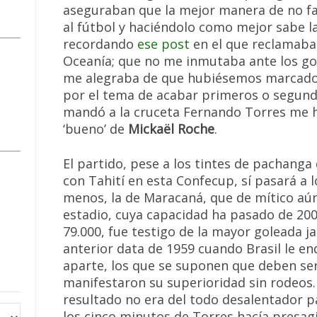
aseguraban que la mejor manera de no fa
al fútbol y haciéndolo como mejor sabe la
recordando
ese post
en el que reclamaba
Oceanía; que no me inmutaba ante los g
me alegraba de que hubiésemos marcado
por el tema de acabar primeros o segundo
mandó a la cruceta Fernando Torres me h
‘bueno’ de
Mickaël Roche
.
El partido, pese a los tintes de pachanga
con Tahití en esta Confecup, sí pasará a lo
menos, la de Maracaná, que de mítico aú
estadio, cuya capacidad ha pasado de 200
79.000, fue testigo de la mayor goleada ja
anterior data de 1959 cuando Brasil le en
aparte, los que se suponen que deben se
manifestaron su superioridad sin rodeos. 
resultado no era del todo desalentador pa
los cinco minutos de Torres hacía presag