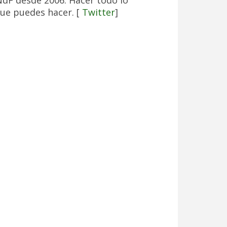
NdF desde 2006. Hacer todo lo
ue puedes hacer. [
Twitter
]