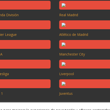
da División
Real Madrid
ier League
Atlético de Madrid
 A
Manchester City
esliga
Liverpool
 1
Juventus