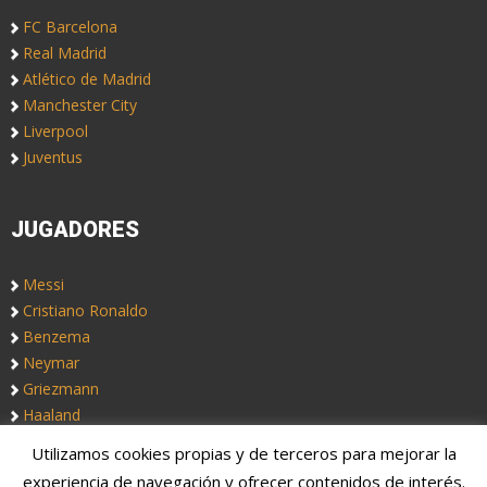
FC Barcelona
Real Madrid
Atlético de Madrid
Manchester City
Liverpool
Juventus
JUGADORES
Messi
Cristiano Ronaldo
Benzema
Neymar
Griezmann
Haaland
Utilizamos cookies propias y de terceros para mejorar la
Copyright © 2019. Somos
Notas de Fútbol
, un blog de fútbol
experiencia de navegación y ofrecer contenidos de interés.