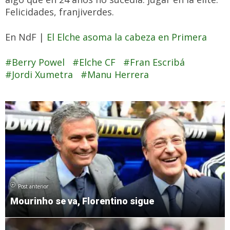
Felicidades, franjiverdes.
En NdF |
El Elche asoma la cabeza en Primera
Berry Powel
Elche CF
Fran Escribá
Jordi Xumetra
Manu Herrera
Post anterior
Mourinho se va, Florentino sigue