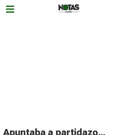
04/10/2020
Fernando Castellanos
La Liga
,
Noticias
Añadir comentario
Apuntaba a partidazo…