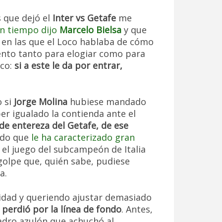
s que dejó el
Inter vs Getafe
me
un tiempo dijo
Marcelo Bielsa
y que
 en las que el Loco hablaba de cómo
ento tanto para elogiar como para
ico:
si a este le da por entrar,
o si
Jorge Molina
hubiese mandado
ber igualado la contienda ante el
de entereza del Getafe, de ese
tido que
le ha caracterizado gran
ó el juego del subcampeón de Italia
 golpe que, quién sabe, pudiese
a.
lidad y queriendo ajustar demasiado
 perdió por la línea de fondo
. Antes,
uadro azulón que achuchó al