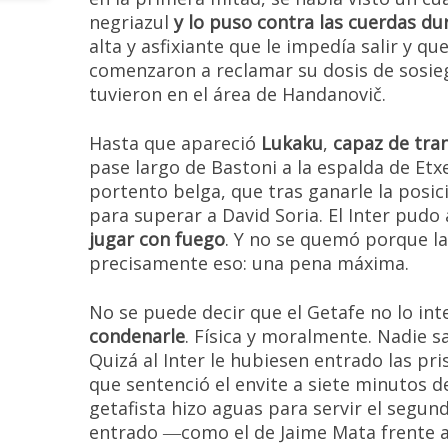
negriazul
y lo puso contra las cuerdas d
alta y asfixiante que le impedía salir y qu
comenzaron a reclamar su dosis de sosie
tuvieron en el área de Handanovič.
Hasta que apareció
Lukaku
,
capaz de tra
pase largo de Bastoni a la espalda de Etx
portento belga, que tras ganarle la posi
para superar a David Soria. El Inter pudo
jugar con fuego
. Y no se quemó porque l
precisamente eso: una pena máxima.
No se puede decir que el Getafe no lo in
condenarle
. Física y moralmente. Nadie s
Quizá al Inter le hubiesen entrado las pri
que sentenció el envite a siete minutos de
getafista hizo aguas para servir el segun
entrado ―como el de Jaime Mata frente al