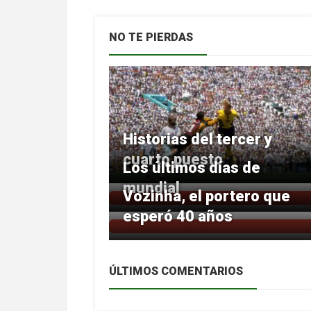
NO TE PIERDAS
Historias del tercer y
cuarto puesto
Los últimos días de
mundial
Vozinha, el portero que
esperó 40 años
ÚLTIMOS COMENTARIOS