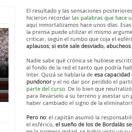
El resultado y las sensaciones posteriore
hicieron recordar
las palabras que hace 
aquí inmortalizamos hace unos días. Esas
la prensa puede utilizar el mismo argum
criticar, según el rumbo que coja el esfér
aplausos; si este sale desviado, abucheos
.
Nadie sabe qué crónica se hubiese escrit
al fondo de la red el tanto que podría ha
Inter. Quizá se hablaría de
esa capacidad 
pundonor
y el no dar por perdido el par
parte del curso
. De lo bien que neutraliz
para llevárselo a su terreno y asestar un
haber cambiado el signo de la eliminatori
Pero no
: el capitán asumió la responsabi
el esférico,
el sueño de los de Bordalás se
en la primera mitad, se había visto un c