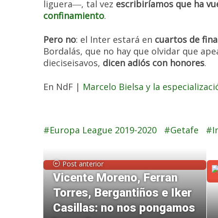
liguera―, tal vez
escribiríamos que ha vue
confinamiento
.
Pero no
: el Inter estará en
cuartos de fin
Bordalás, que no hay que olvidar que ape
dieciseisavos,
dicen adiós con honores
.
En NdF |
Marcelo Bielsa y la especializac
Europa League 2019-2020
Getafe
I
Post anterior
Vicente Moreno, Ferran
Torres, Bergantiños e Iker
Casillas: no nos pongamos