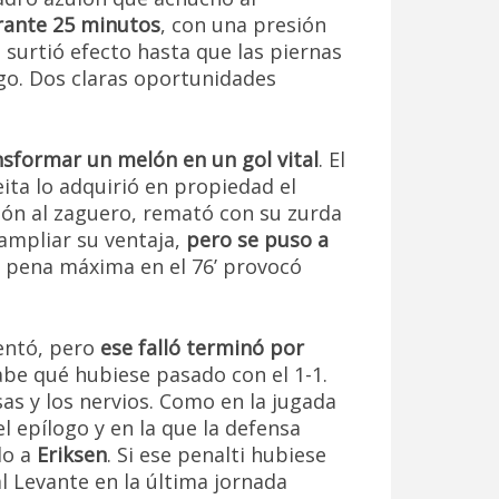
urante 25 minutos
, con una presión
e surtió efecto hasta que las piernas
go. Dos claras oportunidades
nsformar un melón en un gol vital
. El
eita lo adquirió en propiedad el
ción al zaguero, remató con su zurda
 ampliar su ventaja,
pero se puso a
a pena máxima en el 76’ provocó
tentó, pero
ese falló terminó por
abe qué hubiese pasado con el 1-1.
sas y los nervios. Como en la jugada
l epílogo y en la que la defensa
do a
Eriksen
. Si ese penalti hubiese
 Levante en la última jornada