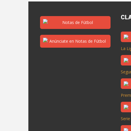
CL
La Li
Segun
Prem
Serie