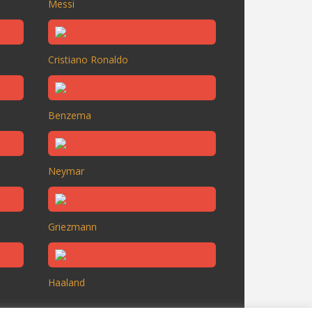
Messi
Cristiano Ronaldo
Benzema
Neymar
Griezmann
Haaland