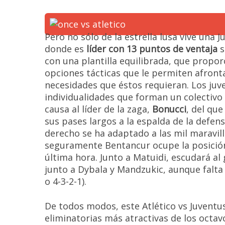
Pero no sólo de la estrella lusa vive una J
donde es
líder con 13 puntos de ventaja
s
con una plantilla equilibrada, que propor
opciones tácticas que le permiten afronta
necesidades que éstos requieran. Los juv
individualidades que forman un colectivo
causa al líder de la zaga,
Bonucci
, del que
sus pases largos a la espalda de la defens
derecho se ha adaptado a las mil maravill
seguramente Bentancur ocupe la posición
última hora. Junto a Matuidi, escudará al g
junto a Dybala y Mandzukic, aunque falta 
o 4-3-2-1).
De todos modos, este Atlético vs Juventus
eliminatorias más atractivas de los octav