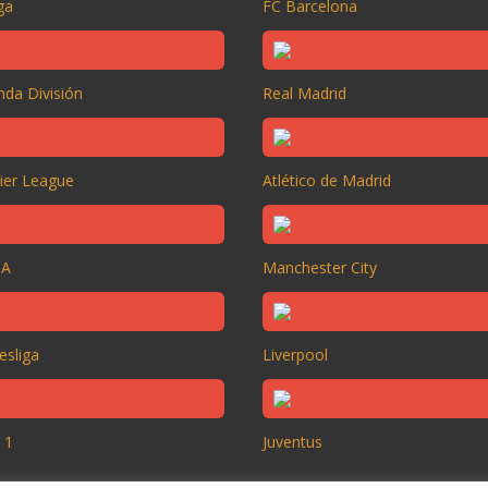
ga
FC Barcelona
da División
Real Madrid
ier League
Atlético de Madrid
 A
Manchester City
esliga
Liverpool
 1
Juventus