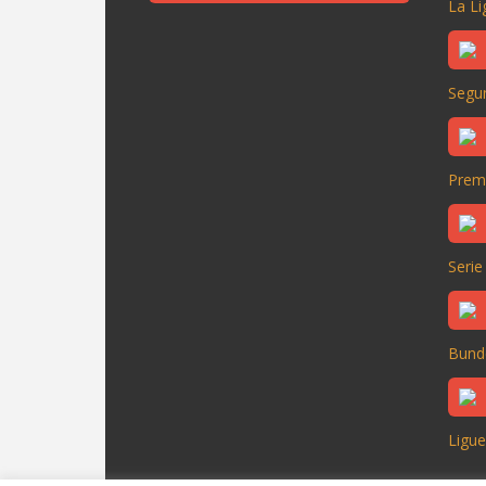
La Li
Segun
Prem
Serie
Bund
Ligue