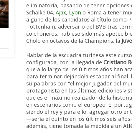
eliminatoria, pasando de tener opciones
Schalke 04,
Ajax
,
Lyon
o Roma a tener muc
alguno de los candidatos al título como PS
Tottenham, adversario del BVB tras termi
colchoneros, hubiese sido más apetecible
Cholo en octavos de la Champions: la
Juv
Hablar de la escuadra turinesa este curso
configurada, con la llegada de
Cristiano 
que a lo largo de los últimos años han ac
para terminar dejándola escapar al final.
su palabras con “el mejor jugador del mun
protagonista en las últimas ediciones vist
que es el máximo realizador de la histori
en escenarios como el europeo. El portu
siendo el rey y para ello, agregar otro e
—sería el quinto en los últimos seis años—
además, tiene tomada la medida a un Atl