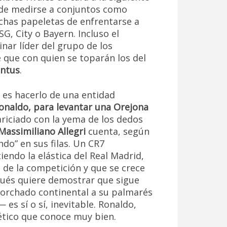
 de medirse a conjuntos como
has papeletas de enfrentarse a
G, City o Bayern. Incluso el
nar líder del grupo de los
 que con quien se toparán los del
entus
.
 es hacerlo de una entidad
Ronaldo, para levantar una Orejona
ariciado con la yema de los dedos
Massimiliano Allegri
cuenta, según
do” en sus filas. Un CR7
iendo la elástica del Real Madrid,
a de la competición y que se crece
gués quiere demostrar que sigue
ntorchado continental a su palmarés
 es sí o sí, inevitable. Ronaldo,
ético que conoce muy bien.