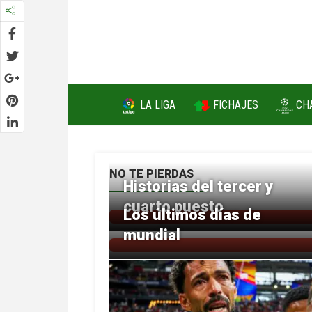
FICHAJES
LA LIGA
CH
NO TE PIERDAS
Historias del tercer y
cuarto puesto
Los últimos días de
mundial