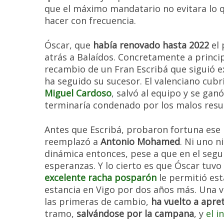
que el máximo mandatario no evitara lo
hacer con frecuencia.
Óscar, que
había renovado hasta 2022
el 
atrás a Balaídos. Concretamente a princ
recambio de un Fran Escribá que siguió
ha seguido su sucesor. El valenciano cubr
Miguel Cardoso
, salvó al equipo y se gan
terminaría condenado por los malos resu
Antes que Escribá, probaron fortuna ese
reemplazó a
Antonio Mohamed
. Ni uno n
dinámica entonces, pese a que en el se
esperanzas. Y lo cierto es que Óscar tuvo
excelente racha posparón
le permitió es
estancia en Vigo por dos años más. Una v
las primeras de cambio,
ha vuelto a apret
tramo,
salvándose por la campana
, y
el i