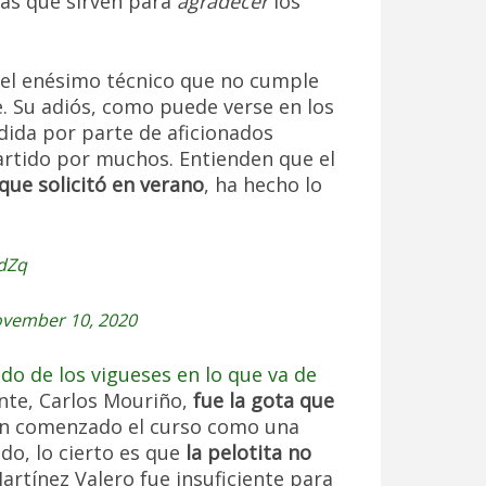
zas que sirven para
agradecer
los
 el enésimo técnico que no cumple
e. Su adiós, como puede verse en los
dida por parte de aficionados
artido por muchos. Entienden que el
 que solicitó en verano
, ha hecho lo
EdZq
vember 10, 2020
ido de los vigueses en lo que va de
ente, Carlos Mouriño,
fue la gota que
 han comenzado el curso como una
do, lo cierto es que
la pelotita no
artínez Valero fue insuficiente para