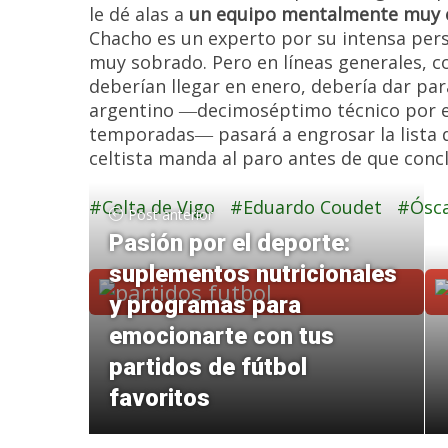
le dé alas a
un equipo mentalmente muy 
Chacho es un experto por su intensa per
muy sobrado. Pero en líneas generales, c
deberían llegar en enero, debería dar para 
argentino ―decimoséptimo técnico por e
temporadas― pasará a engrosar la lista 
celtista manda al paro antes de que conc
Celta de Vigo
Eduardo Coudet
Ósca
Post anterior
Pasión por el deporte:
suplementos nutricionales
y programas para
emocionarte con tus
partidos de fútbol
favoritos