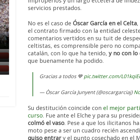
improperios y un largo etcétera de linde
servicios prestados.
No es el caso de
Óscar García en el Celta
,
el contrato firmado con la entidad celest
comentarios vertidos en su tuit de despe
celtistas, es comprensible pero no comp
catalán, con lo que ha tenido,
y no con lo
que buenamente ha podido.
Gracias a todos 💙
pic.twitter.com/L01kqi
— Òscar García Junyent (@oscargarciaj)
No
Su destitución coincide con
el mejor part
curso
. Fue ante el Elche y para su presid
colmó el vaso
. Pese a que los ilicitanos
moto pese a ser un cuadro recién ascendi
quiso entrar
y el punto cosechado en el M