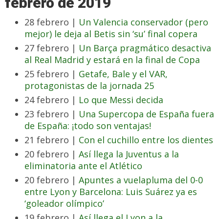
febrero de 2019
28 febrero |
Un Valencia conservador (pero
mejor) le deja al Betis sin ‘su’ final copera
27 febrero |
Un Barça pragmático desactiva
al Real Madrid y estará en la final de Copa
25 febrero |
Getafe, Bale y el VAR,
protagonistas de la jornada 25
24 febrero |
Lo que Messi decida
23 febrero |
Una Supercopa de España fuera
de España: ¡todo son ventajas!
21 febrero |
Con el cuchillo entre los dientes
20 febrero |
Así llega la Juventus a la
eliminatoria ante el Atlético
20 febrero |
Apuntes a vuelapluma del 0-0
entre Lyon y Barcelona: Luis Suárez ya es
‘goleador olímpico’
19 febrero |
Así llega el Lyon a la