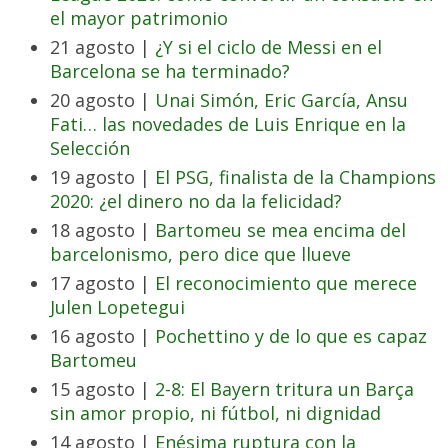
el mayor patrimonio
21 agosto |
¿Y si el ciclo de Messi en el
Barcelona se ha terminado?
20 agosto |
Unai Simón, Eric García, Ansu
Fati… las novedades de Luis Enrique en la
Selección
19 agosto |
El PSG, finalista de la Champions
2020: ¿el dinero no da la felicidad?
18 agosto |
Bartomeu se mea encima del
barcelonismo, pero dice que llueve
17 agosto |
El reconocimiento que merece
Julen Lopetegui
16 agosto |
Pochettino y de lo que es capaz
Bartomeu
15 agosto |
2-8: El Bayern tritura un Barça
sin amor propio, ni fútbol, ni dignidad
14 agosto |
Enésima ruptura con la