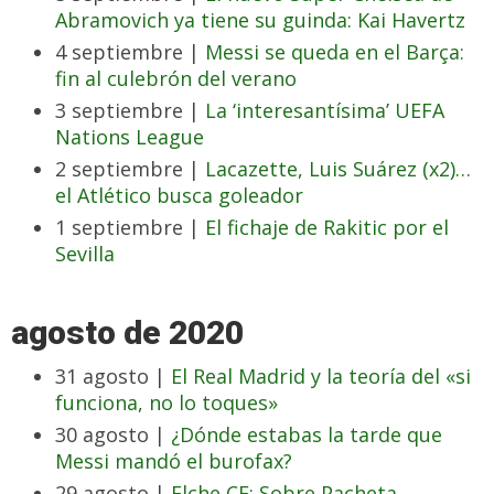
Abramovich ya tiene su guinda: Kai Havertz
4 septiembre |
Messi se queda en el Barça:
fin al culebrón del verano
3 septiembre |
La ‘interesantísima’ UEFA
Nations League
2 septiembre |
Lacazette, Luis Suárez (x2)…
el Atlético busca goleador
1 septiembre |
El fichaje de Rakitic por el
Sevilla
agosto de 2020
31 agosto |
El Real Madrid y la teoría del «si
funciona, no lo toques»
30 agosto |
¿Dónde estabas la tarde que
Messi mandó el burofax?
29 agosto |
Elche CF: Sobre Pacheta,