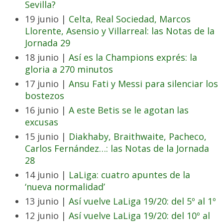
Sevilla?
19 junio |
Celta, Real Sociedad, Marcos
Llorente, Asensio y Villarreal: las Notas de la
Jornada 29
18 junio |
Así es la Champions exprés: la
gloria a 270 minutos
17 junio |
Ansu Fati y Messi para silenciar los
bostezos
16 junio |
A este Betis se le agotan las
excusas
15 junio |
Diakhaby, Braithwaite, Pacheco,
Carlos Fernández…: las Notas de la Jornada
28
14 junio |
LaLiga: cuatro apuntes de la
‘nueva normalidad’
13 junio |
Así vuelve LaLiga 19/20: del 5º al 1º
12 junio |
Así vuelve LaLiga 19/20: del 10º al