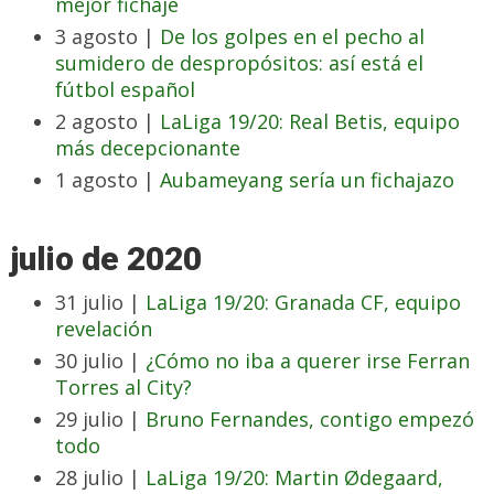
mejor fichaje
3 agosto |
De los golpes en el pecho al
sumidero de despropósitos: así está el
fútbol español
2 agosto |
LaLiga 19/20: Real Betis, equipo
más decepcionante
1 agosto |
Aubameyang sería un fichajazo
julio de 2020
31 julio |
LaLiga 19/20: Granada CF, equipo
revelación
30 julio |
¿Cómo no iba a querer irse Ferran
Torres al City?
29 julio |
Bruno Fernandes, contigo empezó
todo
28 julio |
LaLiga 19/20: Martin Ødegaard,