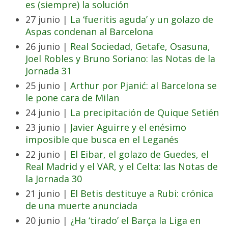
es (siempre) la solución
27 junio |
La ‘fueritis aguda’ y un golazo de
Aspas condenan al Barcelona
26 junio |
Real Sociedad, Getafe, Osasuna,
Joel Robles y Bruno Soriano: las Notas de la
Jornada 31
25 junio |
Arthur por Pjanić: al Barcelona se
le pone cara de Milan
24 junio |
La precipitación de Quique Setién
23 junio |
Javier Aguirre y el enésimo
imposible que busca en el Leganés
22 junio |
El Eibar, el golazo de Guedes, el
Real Madrid y el VAR, y el Celta: las Notas de
la Jornada 30
21 junio |
El Betis destituye a Rubi: crónica
de una muerte anunciada
20 junio |
¿Ha ‘tirado’ el Barça la Liga en