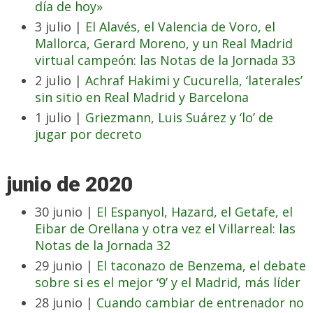
día de hoy»
3 julio |
El Alavés, el Valencia de Voro, el
Mallorca, Gerard Moreno, y un Real Madrid
virtual campeón: las Notas de la Jornada 33
2 julio |
Achraf Hakimi y Cucurella, ‘laterales’
sin sitio en Real Madrid y Barcelona
1 julio |
Griezmann, Luis Suárez y ‘lo’ de
jugar por decreto
junio de 2020
30 junio |
El Espanyol, Hazard, el Getafe, el
Eibar de Orellana y otra vez el Villarreal: las
Notas de la Jornada 32
29 junio |
El taconazo de Benzema, el debate
sobre si es el mejor ‘9’ y el Madrid, más líder
28 junio |
Cuando cambiar de entrenador no