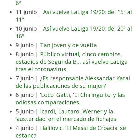
6º
11 junio |
Así vuelve LaLiga 19/20: del 15º al
11º
10 junio |
Así vuelve LaLiga 19/20: del 20º al
16º
9 junio |
Tan joven y de vuelta
8 junio |
Público virtual, cinco cambios,
estadios de Segunda B… así vuelve LaLiga
tras el coronavirus
7 junio |
¿Es responsable Aleksandar Katai
de las publicaciones de su mujer?
6 junio |
‘Loco’ Gatti, ‘El Chiringuito’ y las
odiosas comparaciones
5 junio |
Icardi, Lautaro, Werner y la
‘austeridad’ en el mercado de fichajes
4 junio |
Halilovic: ‘El Messi de Croacia’ se
estanca