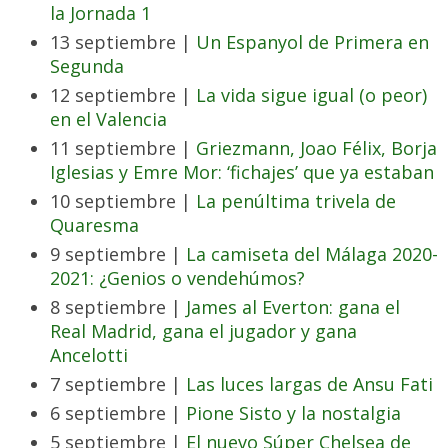
la Jornada 1
13 septiembre |
Un Espanyol de Primera en
Segunda
12 septiembre |
La vida sigue igual (o peor)
en el Valencia
11 septiembre |
Griezmann, Joao Félix, Borja
Iglesias y Emre Mor: ‘fichajes’ que ya estaban
10 septiembre |
La penúltima trivela de
Quaresma
9 septiembre |
La camiseta del Málaga 2020-
2021: ¿Genios o vendehúmos?
8 septiembre |
James al Everton: gana el
Real Madrid, gana el jugador y gana
Ancelotti
7 septiembre |
Las luces largas de Ansu Fati
6 septiembre |
Pione Sisto y la nostalgia
5 septiembre |
El nuevo Súper Chelsea de