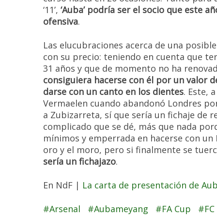
‘11’,
‘Auba’ podría ser el socio que este a
ofensiva
.
Las elucubraciones acerca de una posibl
con su precio: teniendo en cuenta que te
31 años y que de momento no ha renovad
consiguiera hacerse con él por un valor d
darse con un canto en los dientes
. Este, 
Vermaelen cuando abandonó Londres por 
a Zubizarreta, sí que sería un fichaje de 
complicado que se dé, más que nada porq
mínimos y emperrada en hacerse con un La
oro y el moro, pero si finalmente se tuerc
sería un fichajazo
.
En NdF |
La carta de presentación de A
Arsenal
Aubameyang
FA Cup
FC