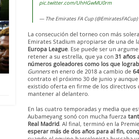
pic.twitter.com/UhHGwMU0rm
— The Emirates FA Cup (@EmiratesFACup)
La consecución del torneo con más solera 
Emirates Stadium apropiarse de una de la
Europa League
. Ese puede ser un argume
retener a su estrella, que ya con
31 años 
números goleadores como los que logra
Gunners
en enero de 2018 a cambio de
64
contrato el próximo 30 de junio y aunque
existido oferta en firme de los directivos
mantener al delantero.
En las cuatro temporadas y media que e
Aubameyang sonó con mucha fuerza
tant
Real Madrid
. Al final, terminó en la Prem
esperar más de dos años para al fin, conq
cuando el equipo barcelonista buscaba u