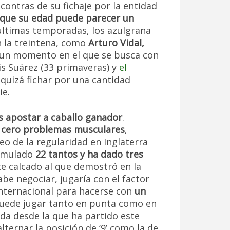
contras de su fichaje por la entidad
que su edad puede parecer un
últimas temporadas, los azulgrana
n la treintena, como
Arturo Vidal,
 un momento en el que se busca con
s Suárez (33 primaveras) y
el
 quizá fichar por una cantidad
ie.
 apostar a caballo ganador
.
o
cero problemas musculares
,
o de la regularidad en Inglaterra
cumulado
22 tantos y ha dado tres
e calcado al que demostró en la
abe negociar, jugaría con el factor
internacional para hacerse con
un
puede jugar tanto en punta como en
da desde la que ha partido este
lternar la posición de ‘9’ como la de