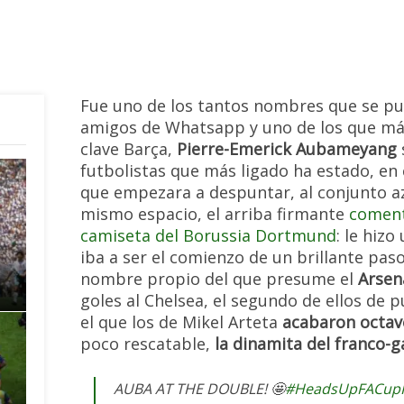
Fue uno de los tantos nombres que se pu
amigos de Whatsapp y uno de los que má
clave Barça,
Pierre-Emerick Aubameyang
futbolistas que más ligado ha estado, en
que empezara a despuntar, al conjunto az
mismo espacio, el arriba firmante
coment
camiseta del Borussia Dortmund
: le hizo
iba a ser el comienzo de un brillante paso
nombre propio del que presume el
Arsen
goles al Chelsea, el segundo de ellos de 
el que los de Mikel Arteta
acabaron octav
poco rescatable,
la dinamita del franco-
AUBA AT THE DOUBLE! 🤩
#HeadsUpFACupF