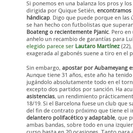
Si ponemos en una balanza los pros y los 
dirigida por Quique Setién,
encontramos 
hándicap
. Digo que puede porque en las 
se han hecho con futbolistas que supera
Boateng o recientemente Pjanic
. Pero en
anhelo un recambio de garantías para Lui
elegido parece ser
Lautaro Martínez
(22),
exagerada al gabonés suene a tiro en el p
Sin embargo,
apostar por Aubameyang es
Aunque tiene 31 años, este año ha tenid
jugándolo absolutamente todo en el torne
excepto dos partidos por sanción. Ha a
asistencias
, un rendimiento prácticament
18/19. Si el Barcelona fuese un club que s
del fin de contrato próximo que tiene el 
delantero polifacético y adaptable
, que 
ambas bandas, sobre todo en una izquier
curso hasta en 20 ocasiones. Tanto para a