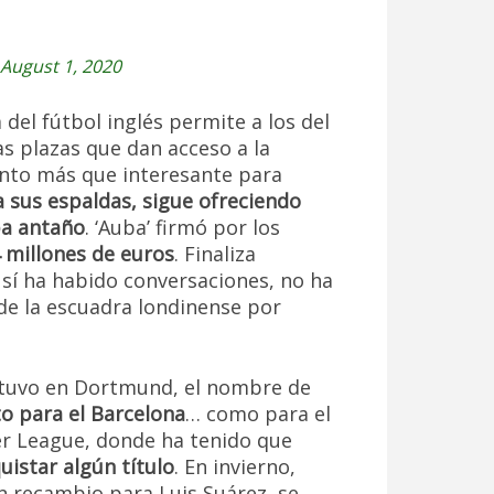
August 1, 2020
del fútbol inglés permite a los del
s plazas que dan acceso a la
nto más que interesante para
a sus espaldas, sigue ofreciendo
ba antaño
. ‘Auba’ firmó por los
 millones de euros
. Finaliza
 sí ha habido conversaciones, no ha
 de la escuadra londinense por
stuvo en Dortmund, el nombre de
o para el Barcelona
… como para el
ier League, donde ha tenido que
uistar algún título
. En invierno,
n recambio para Luis Suárez, se