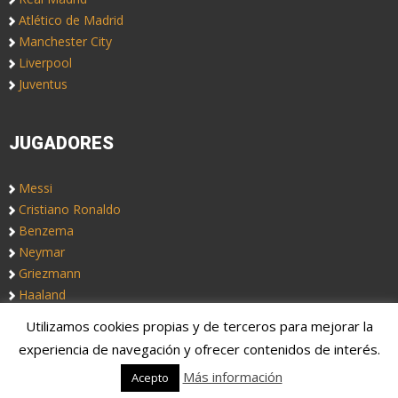
Atlético de Madrid
Manchester City
Liverpool
Juventus
JUGADORES
Messi
Cristiano Ronaldo
Benzema
Neymar
Griezmann
Haaland
Utilizamos cookies propias y de terceros para mejorar la
Copyright © 2019. Somos
Notas de Fútbol
, un blog de fútbol
experiencia de navegación y ofrecer contenidos de interés.
colectivo. Fichajes, rumores, altas y bajas.
Más información
Acepto
Aviso Legal
Quiénes somos
Contacto
Portadas