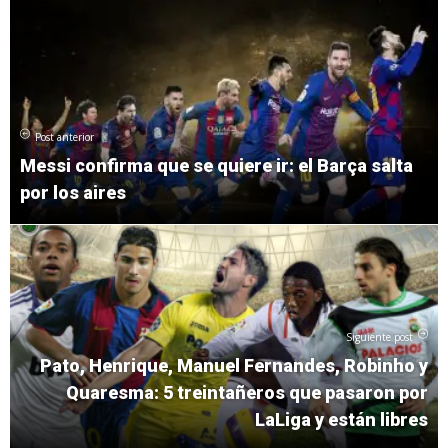
Post anterior
Messi confirma que se quiere ir: el Barça salta
por los aires
Siguiente post
Pato, Henrique, Manuel Fernandes, Robinho y
Quaresma: 5 treintañeros que pasaron por
LaLiga y están libres