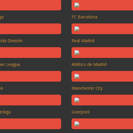
ga
FC Barcelona
da División
Real Madrid
ier League
Atlético de Madrid
 A
Manchester City
esliga
Liverpool