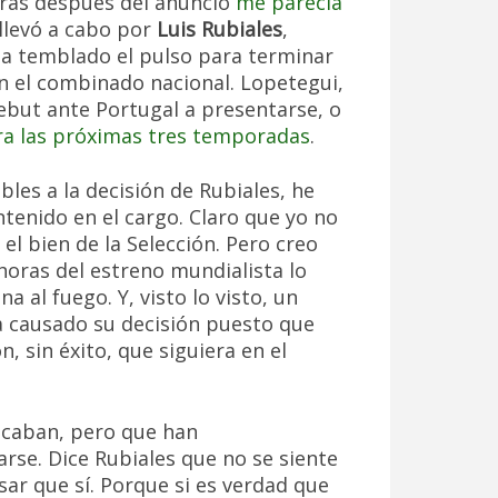
oras después del anuncio
me parecía
llevó a cabo por
Luis Rubiales
,
 ha temblado el pulso para terminar
en el combinado nacional. Lopetegui,
ebut ante Portugal a presentarse, o
ra las próximas tres temporadas
.
les a la decisión de Rubiales, he
tenido en el cargo. Claro que yo no
el bien de la Selección. Pero creo
horas del estreno mundialista lo
 al fuego. Y, visto lo visto, un
a causado su decisión puesto que
, sin éxito, que siguiera en el
ocaban, pero que han
se. Dice Rubiales que no se siente
sar que sí. Porque si es verdad que