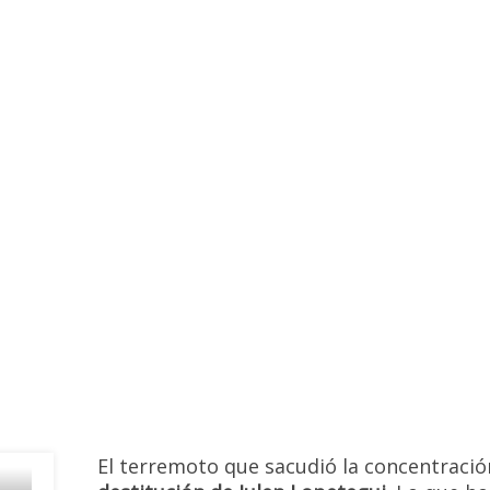
Noticias
,
Selección Española
1 comentario
El terremoto que sacudió la concentración