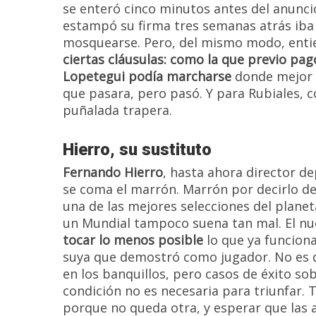
se enteró cinco minutos antes del anunc
estampó su firma tres semanas atrás iba a
mosquearse. Pero, del mismo modo, ent
ciertas cláusulas: como la que previo pag
Lopetegui podía marcharse
donde mejor s
que pasara, pero pasó. Y para Rubiales, 
puñalada trapera.
Hierro, su sustituto
Fernando Hierro
, hasta ahora director de
se coma el marrón. Marrón por decirlo de
una de las mejores selecciones del plane
un Mundial tampoco suena tan mal. El n
tocar lo menos posible
lo que ya funcion
suya que demostró como jugador. No es q
en los banquillos, pero casos de éxito s
condición no es necesaria para triunfar. 
porque no queda otra, y esperar que las 