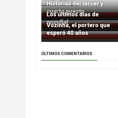
Historias del tercer y
cuarto puesto
Los últimos días de
mundial
Vozinha, el portero que
esperó 40 años
ÚLTIMOS COMENTARIOS