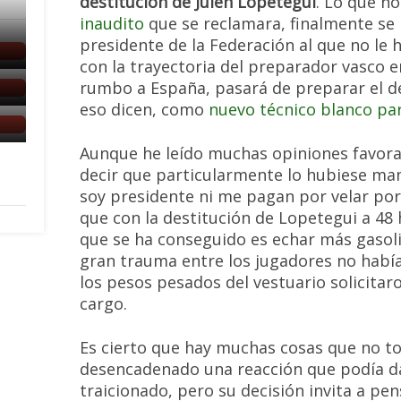
destitución de Julen Lopetegui
. Lo que h
inaudito
que se reclamara, finalmente se 
presidente de la Federación al que no le
con la trayectoria del preparador vasco 
rumbo a España, pasará de preparar el d
eso dicen, como
nuevo técnico blanco pa
Aunque he leído muchas opiniones favorab
decir que particularmente lo hubiese man
soy presidente ni me pagan por velar por 
que con la destitución de Lopetegui a 48 
que se ha conseguido es echar más gasolina
gran trauma entre los jugadores no habí
los pesos pesados del vestuario solicitaron
cargo.
Es cierto que hay muchas cosas que no t
desencadenado una reacción que podía dar
traicionado, pero su decisión invita a pen