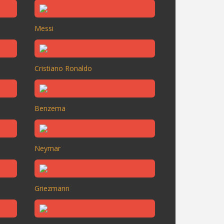
Messi
Cristiano Ronaldo
Benzema
Neymar
Griezmann