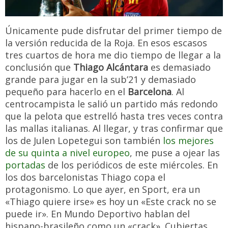
Únicamente pude disfrutar del primer tiempo de
la versión reducida de la Roja. En esos escasos
tres cuartos de hora me dio tiempo de llegar a la
conclusión que
Thiago Alcántara
es demasiado
grande para jugar en la sub’21 y demasiado
pequeño para hacerlo en el
Barcelona
. Al
centrocampista le salió un partido más redondo
que la pelota que estrelló hasta tres veces contra
las mallas italianas. Al llegar, y tras confirmar que
los de Julen Lopetegui son también
los mejores
de su quinta a nivel europeo
, me puse a ojear las
portadas
de los periódicos de este miércoles. En
los dos barcelonistas Thiago copa el
protagonismo. Lo que ayer, en Sport, era un
«Thiago quiere irse» es hoy un «Este crack no se
puede ir». En Mundo Deportivo hablan del
hispano-brasileño como un «crack». Cubiertas