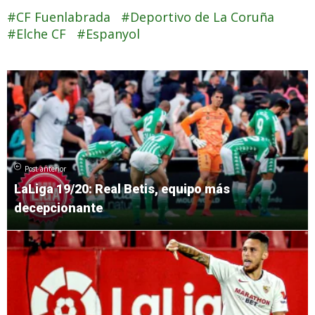
CF Fuenlabrada
Deportivo de La Coruña
Elche CF
Espanyol
Post anterior
LaLiga 19/20: Real Betis, equipo más
decepcionante