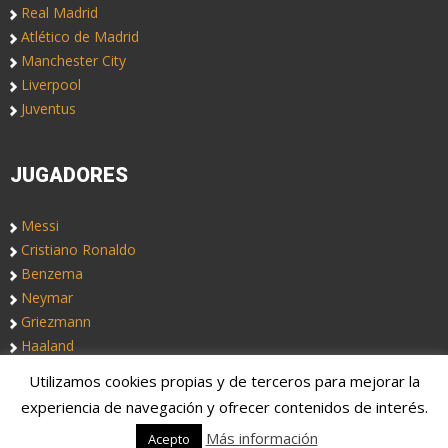
Real Madrid
Atlético de Madrid
Manchester City
Liverpool
Juventus
JUGADORES
Messi
Cristiano Ronaldo
Benzema
Neymar
Griezmann
Haaland
Utilizamos cookies propias y de terceros para mejorar la
Copyright © 2019. Somos
Notas de Fútbol
, un blog de fútbol
experiencia de navegación y ofrecer contenidos de interés.
colectivo. Fichajes, rumores, altas y bajas.
Más información
Acepto