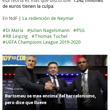
esa teoría es más que discutible:
1.242 millones
de euros tienen la culpa
.
En NdF |
La redención de Neymar
Di María
Julian Nagelsmann
PSG
RB Leipzig
Thomas Tuchel
UEFA Champions League 2019-2020
Post anterior
Bartomeu se mea encima del barcelonismo,
pero dice que llueve