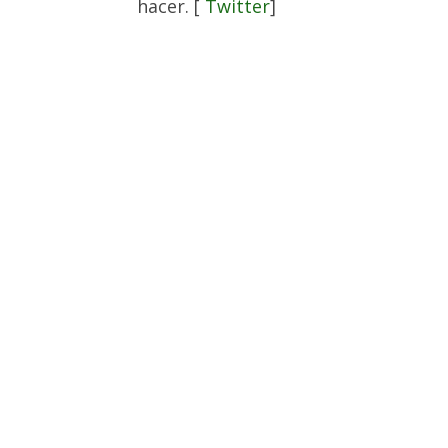
hacer. [
Twitter
]