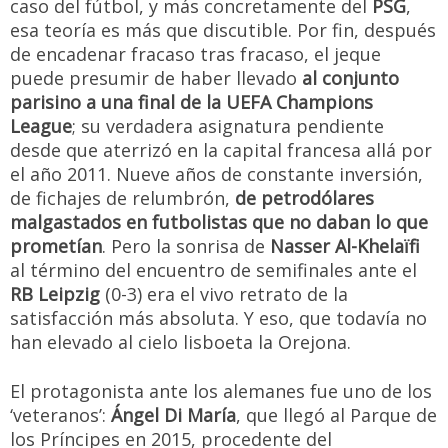
caso del fútbol, y más concretamente del
PSG
,
esa teoría es más que discutible. Por fin, después
de encadenar fracaso tras fracaso, el jeque
puede presumir de haber llevado
al conjunto
parisino a una final de la UEFA Champions
League
; su verdadera asignatura pendiente
desde que aterrizó en la capital francesa allá por
el año 2011. Nueve años de constante inversión,
de fichajes de relumbrón,
de petrodólares
malgastados en futbolistas que no daban lo que
prometían
. Pero la sonrisa de
Nasser Al-Khelaïfi
al término del encuentro de semifinales ante el
RB Leipzig
(0-3) era el vivo retrato de la
satisfacción más absoluta. Y eso, que todavía no
han elevado al cielo lisboeta la Orejona.
El protagonista ante los alemanes fue uno de los
‘veteranos’:
Ángel Di María
, que llegó al Parque de
los Príncipes en 2015, procedente del