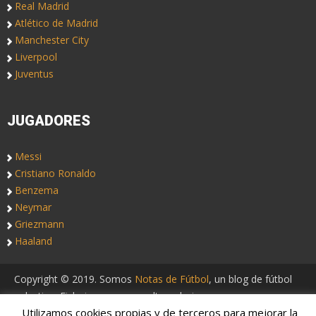
Real Madrid
Atlético de Madrid
Manchester City
Liverpool
Juventus
JUGADORES
Messi
Cristiano Ronaldo
Benzema
Neymar
Griezmann
Haaland
Copyright © 2019. Somos
Notas de Fútbol
, un blog de fútbol
colectivo. Fichajes, rumores, altas y bajas.
Utilizamos cookies propias y de terceros para mejorar la
Aviso Legal
Quiénes somos
Contacto
Portadas