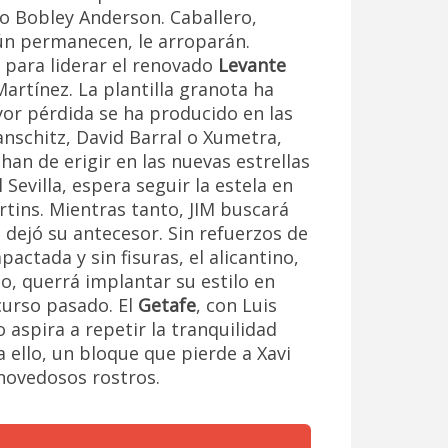
eño Bobley Anderson. Caballero,
ún permanecen, le arroparán.
 para liderar el renovado
Levante
artínez. La plantilla granota ha
yor pérdida se ha producido en las
anschitz, David Barral o Xumetra,
han de erigir en las nuevas estrellas
 Sevilla, espera seguir la estela en
rtins. Mientras tanto, JIM buscará
 dejó su antecesor. Sin refuerzos de
ctada y sin fisuras, el alicantino,
o, querrá implantar su estilo en
curso pasado. El
Getafe
, con Luis
aspira a repetir la tranquilidad
 ello, un bloque que pierde a Xavi
novedosos rostros.