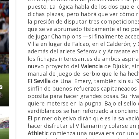
puesto. La lógica habla de los dos que e
dichas plazas, pero habrá que ver cómo 
la presión de disputar tres competiciones
que se ve abrumado físicamente al no pod
de jugar Champions —si finalmente accede
Villa en lugar de Falcao, en el Calderón; y
además del ariete Seferovic y Arrasate e
los fichajes interesantes de ambos aspira
nuevo proyecto del
Valencia
de Djukic, si
manual de juego del serbio que le ha hech
El
Sevilla
de Unai Emery, también sin su ‘9
s
sinfín de buenos refuerzos capitaneados 
oposita para hacer grandes cosas. Su riva
quiere meterse en la pugna. Bajo el sello
verdiblancos se han reforzado a conciencia
El primer objetivo dirán que es la salvaci
hacer disfrutar el Villamarín y colarse en
Athletic
comienza una nueva era con un v