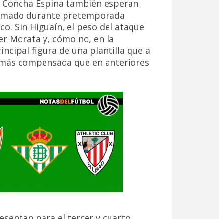
 En Concha Espina también esperan
 calmado durante pretemporada
co. Sin Higuaín, el peso del ataque
r Morata y, cómo no, en la
ncipal figura de una plantilla que a
e más compensada que en anteriores
esentan para el tercer y cuarto