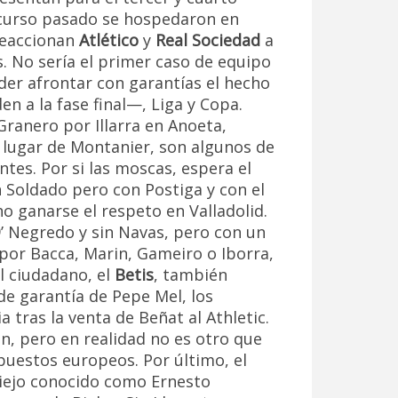
l curso pasado se hospedaron en
reaccionan
Atlético
y
Real Sociedad
a
. No sería el primer caso de equipo
er afrontar con garantías el hecho
n a la fase final—, Liga y Copa.
 Granero por Illarra en Anoeta,
n lugar de Montanier, son algunos de
ntes. Por si las moscas, espera el
n Soldado pero con Postiga y con el
o ganarse el respeto en Valladolid.
’ Negredo y sin Navas, pero con un
por Bacca, Marin, Gameiro o Iborra,
l ciudadano, el
Betis
, también
 de garantía de Pepe Mel, los
 tras la venta de Beñat al Athletic.
ón, pero en realidad no es otro que
 puestos europeos. Por último, el
iejo conocido como Ernesto