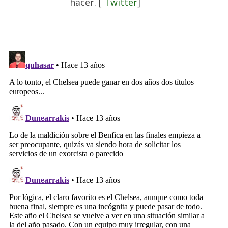
hacer. [
Twitter
]