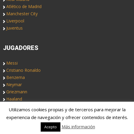
Atlético de Madrid
Manchester City
Liverpool
Juventus
JUGADORES
Messi
Cristiano Ronaldo
Benzema
Neymar
Griezmann
Haaland
Utilizamos cookies propias y de terceros para mejorar la
Copyright © 2019. Somos
Notas de Fútbol
, un blog de fútbol
experiencia de navegación y ofrecer contenidos de interés.
colectivo. Fichajes, rumores, altas y bajas.
Más información
Acepto
Aviso Legal
Quiénes somos
Contacto
Portadas