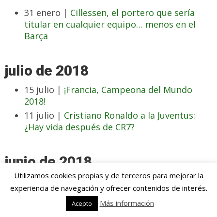
31 enero |
Cillessen, el portero que sería
titular en cualquier equipo… menos en el
Barça
julio de 2018
15 julio |
¡Francia, Campeona del Mundo
2018!
11 julio |
Cristiano Ronaldo a la Juventus:
¿Hay vida después de CR7?
junio de 2018
Utilizamos cookies propias y de terceros para mejorar la
19 junio |
Sergej Milinkovic-Savic, el crack en
experiencia de navegación y ofrecer contenidos de interés.
ciernes por el que todos suspiran
Más información
Acepto
17 junio |
En este Mundial, los favoritos son