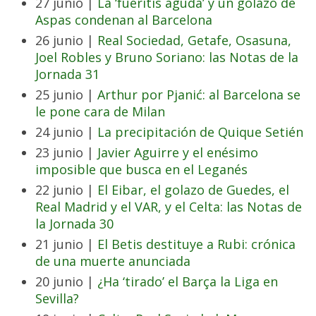
27 junio |
La ‘fueritis aguda’ y un golazo de
Aspas condenan al Barcelona
26 junio |
Real Sociedad, Getafe, Osasuna,
Joel Robles y Bruno Soriano: las Notas de la
Jornada 31
25 junio |
Arthur por Pjanić: al Barcelona se
le pone cara de Milan
24 junio |
La precipitación de Quique Setién
23 junio |
Javier Aguirre y el enésimo
imposible que busca en el Leganés
22 junio |
El Eibar, el golazo de Guedes, el
Real Madrid y el VAR, y el Celta: las Notas de
la Jornada 30
21 junio |
El Betis destituye a Rubi: crónica
de una muerte anunciada
20 junio |
¿Ha ‘tirado’ el Barça la Liga en
Sevilla?