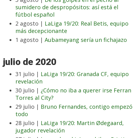
sumidero de despropósitos: así está el
fútbol español
2 agosto |
LaLiga 19/20: Real Betis, equipo
más decepcionante
1 agosto |
Aubameyang sería un fichajazo
julio de 2020
31 julio |
LaLiga 19/20: Granada CF, equipo
revelación
30 julio |
¿Cómo no iba a querer irse Ferran
Torres al City?
29 julio |
Bruno Fernandes, contigo empezó
todo
28 julio |
LaLiga 19/20: Martin Ødegaard,
jugador revelación