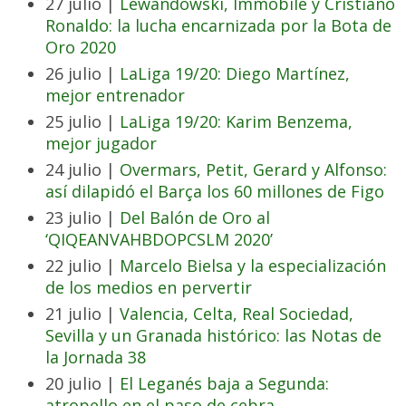
27 julio |
Lewandowski, Immobile y Cristiano
Ronaldo: la lucha encarnizada por la Bota de
Oro 2020
26 julio |
LaLiga 19/20: Diego Martínez,
mejor entrenador
25 julio |
LaLiga 19/20: Karim Benzema,
mejor jugador
24 julio |
Overmars, Petit, Gerard y Alfonso:
así dilapidó el Barça los 60 millones de Figo
23 julio |
Del Balón de Oro al
‘QIQEANVAHBDOPCSLM 2020’
22 julio |
Marcelo Bielsa y la especialización
de los medios en pervertir
21 julio |
Valencia, Celta, Real Sociedad,
Sevilla y un Granada histórico: las Notas de
la Jornada 38
20 julio |
El Leganés baja a Segunda:
atropello en el paso de cebra