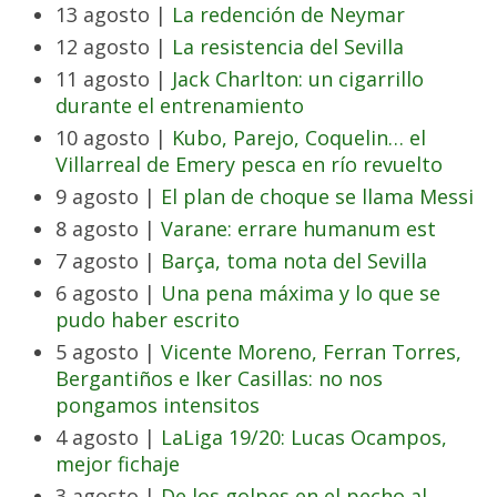
13 agosto |
La redención de Neymar
12 agosto |
La resistencia del Sevilla
11 agosto |
Jack Charlton: un cigarrillo
durante el entrenamiento
10 agosto |
Kubo, Parejo, Coquelin… el
Villarreal de Emery pesca en río revuelto
9 agosto |
El plan de choque se llama Messi
8 agosto |
Varane: errare humanum est
7 agosto |
Barça, toma nota del Sevilla
6 agosto |
Una pena máxima y lo que se
pudo haber escrito
5 agosto |
Vicente Moreno, Ferran Torres,
Bergantiños e Iker Casillas: no nos
pongamos intensitos
4 agosto |
LaLiga 19/20: Lucas Ocampos,
mejor fichaje
3 agosto |
De los golpes en el pecho al