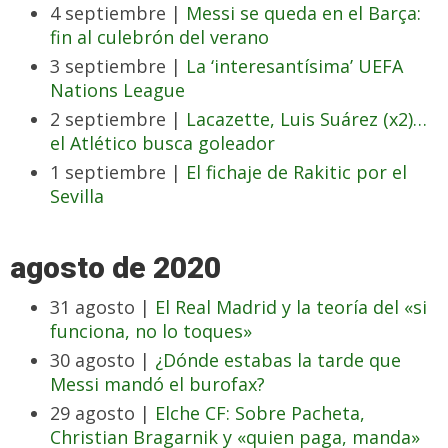
4 septiembre |
Messi se queda en el Barça:
fin al culebrón del verano
3 septiembre |
La ‘interesantísima’ UEFA
Nations League
2 septiembre |
Lacazette, Luis Suárez (x2)…
el Atlético busca goleador
1 septiembre |
El fichaje de Rakitic por el
Sevilla
agosto de 2020
31 agosto |
El Real Madrid y la teoría del «si
funciona, no lo toques»
30 agosto |
¿Dónde estabas la tarde que
Messi mandó el burofax?
29 agosto |
Elche CF: Sobre Pacheta,
Christian Bragarnik y «quien paga, manda»