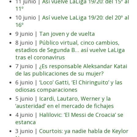
11 junio |
Así vuelve LaLiga 19/20: del 15º al
11º
10 junio |
Así vuelve LaLiga 19/20: del 20º al
16º
9 junio |
Tan joven y de vuelta
8 junio |
Público virtual, cinco cambios,
estadios de Segunda B… así vuelve LaLiga
tras el coronavirus
7 junio |
¿Es responsable Aleksandar Katai
de las publicaciones de su mujer?
6 junio |
‘Loco’ Gatti, ‘El Chiringuito’ y las
odiosas comparaciones
5 junio |
Icardi, Lautaro, Werner y la
‘austeridad’ en el mercado de fichajes
4 junio |
Halilovic: ‘El Messi de Croacia’ se
estanca
3 junio |
Courtois: ya nadie habla de Keylor