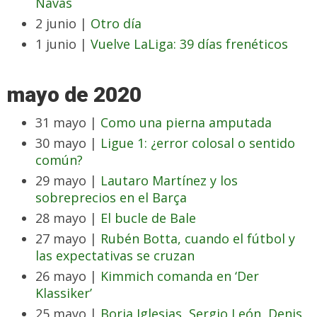
Navas
2 junio |
Otro día
1 junio |
Vuelve LaLiga: 39 días frenéticos
mayo de 2020
31 mayo |
Como una pierna amputada
30 mayo |
Ligue 1: ¿error colosal o sentido
común?
29 mayo |
Lautaro Martínez y los
sobreprecios en el Barça
28 mayo |
El bucle de Bale
27 mayo |
Rubén Botta, cuando el fútbol y
las expectativas se cruzan
26 mayo |
Kimmich comanda en ‘Der
Klassiker’
25 mayo |
Borja Iglesias, Sergio León, Denis