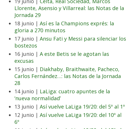
19 junio |
Celta, Real Sociedad, Marcos
Llorente, Asensio y Villarreal: las Notas de la
Jornada 29
18 junio |
Así es la Champions exprés: la
gloria a 270 minutos
17 junio |
Ansu Fati y Messi para silenciar los
bostezos
16 junio |
A este Betis se le agotan las
excusas
15 junio |
Diakhaby, Braithwaite, Pacheco,
Carlos Fernández…: las Notas de la Jornada
28
14 junio |
LaLiga: cuatro apuntes de la
‘nueva normalidad’
13 junio |
Así vuelve LaLiga 19/20: del 5º al 1º
12 junio |
Así vuelve LaLiga 19/20: del 10º al
6º