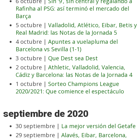
6 octubre |
Sin ‘9’, sin central y regalando a
Rafinha al PSG: así terminó el mercado del
Barça
5 octubre |
Valladolid, Atlético, Eibar, Betis y
Real Madrid: las Notas de la Jornada 5
4 octubre |
Apuntes a vuelapluma del
Barcelona vs Sevilla (1-1)
3 octubre |
Que Dest sea Dest
2 octubre |
Athletic, Valladolid, Valencia,
Cádiz y Barcelona: las Notas de la Jornada 4
1 octubre |
Sorteo Champions League
2020/2021: Que comience el espectáculo
septiembre de 2020
30 septiembre |
La mejor versión del Getafe
29 septiembre |
Alavés, Eibar, Barcelona,