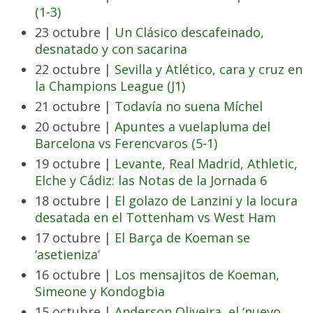
(1-3)
23 octubre |
Un Clásico descafeinado,
desnatado y con sacarina
22 octubre |
Sevilla y Atlético, cara y cruz en
la Champions League (J1)
21 octubre |
Todavía no suena Míchel
20 octubre |
Apuntes a vuelapluma del
Barcelona vs Ferencvaros (5-1)
19 octubre |
Levante, Real Madrid, Athletic,
Elche y Cádiz: las Notas de la Jornada 6
18 octubre |
El golazo de Lanzini y la locura
desatada en el Tottenham vs West Ham
17 octubre |
El Barça de Koeman se
‘asetieniza’
16 octubre |
Los mensajitos de Koeman,
Simeone y Kondogbia
15 octubre |
Anderson Oliveira, el ‘nuevo