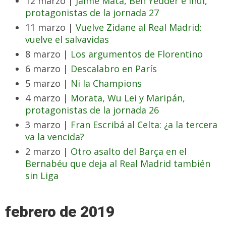
12 marzo |
Jaime Mata, Ben Yedder e Inui,
protagonistas de la jornada 27
11 marzo |
Vuelve Zidane al Real Madrid:
vuelve el salvavidas
8 marzo |
Los argumentos de Florentino
6 marzo |
Descalabro en París
5 marzo |
Ni la Champions
4 marzo |
Morata, Wu Lei y Maripán,
protagonistas de la jornada 26
3 marzo |
Fran Escribá al Celta: ¿a la tercera
va la vencida?
2 marzo |
Otro asalto del Barça en el
Bernabéu que deja al Real Madrid también
sin Liga
febrero de 2019