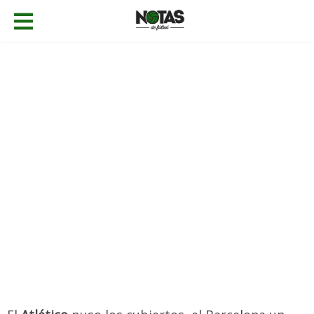
15/10/2017
Gabriel Caballero
La Liga
,
Noticias
Añadir comentario