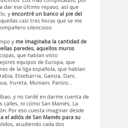
s últimos. Los más complicados, por
a dar ese último repaso, así que
lo, y
encontré un banco al pie del
aquellas casi tres horas que se me
ompañero silencioso.
ampo y
me imaginaba la cantidad de
ellas paredes, aquellos muros
 copas, que habían visto
ejores equipos de Europa, que
res de la liga española, que habían
rabia, Etxebarria, Gainza, Dani,
nua, Irureta, Muniain, Panizo…
lbao, y no tardé en darme cuenta de
las calles, ni cómo San Mamés, La
ión. Por eso cuesta imaginar desde
ica el adiós de San Mamés para su
plidos, acudiendo cada dos