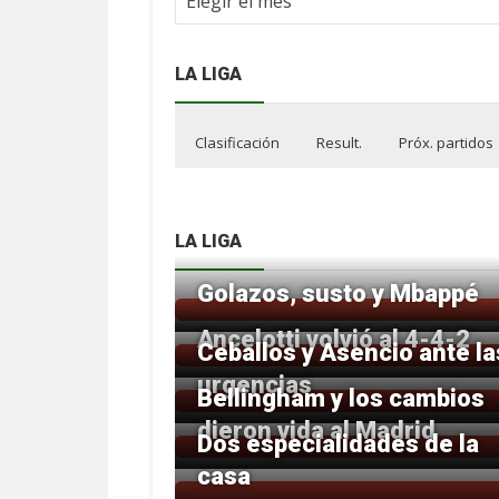
NdF
LA LIGA
Clasificación
Result.
Próx. partidos
LA LIGA
Golazos, susto y Mbappé
Ancelotti volvió al 4-4-2
Ceballos y Asencio ante la
urgencias
Bellingham y los cambios
dieron vida al Madrid
Dos especialidades de la
casa