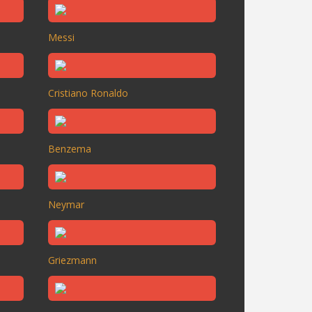
Messi
Cristiano Ronaldo
Benzema
Neymar
Griezmann