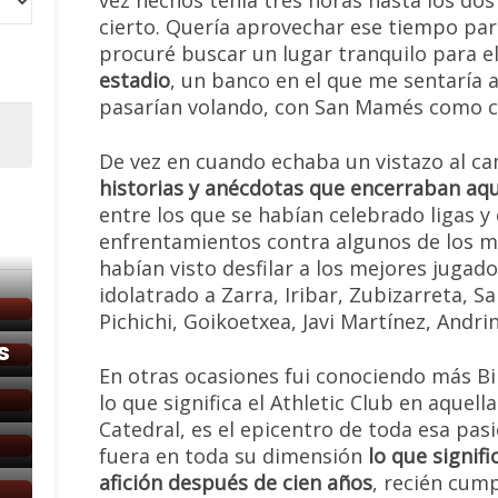
vez hechos tenía tres horas hasta los do
cierto. Quería aprovechar ese tiempo par
procuré buscar un lugar tranquilo para el
estadio
, un banco en el que me sentaría 
pasarían volando, con San Mamés como c
De vez en cuando echaba un vistazo al c
historias y anécdotas que encerraban aqu
entre los que se habían celebrado ligas y
enfrentamientos contra algunos de los m
habían visto desfilar a los mejores jugado
idolatrado a Zarra, Iribar, Zubizarreta, Sa
Pichichi, Goikoetxea, Javi Martínez, Andri
s
En otras ocasiones fui conociendo más Bi
lo que significa el Athletic Club en aquel
Catedral, es el epicentro de toda esa pas
fuera en toda su dimensión
lo que signif
afición después de cien años
, recién cum