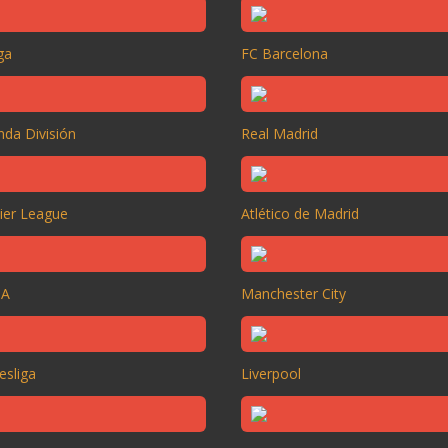
ga
FC Barcelona
da División
Real Madrid
ier League
Atlético de Madrid
 A
Manchester City
esliga
Liverpool