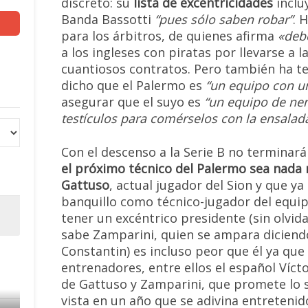
discreto: su
lista de excentricidades
inclu
Banda Bassotti
“pues sólo saben robar”
. 
para los árbitros, de quienes afirma
«deb
a los ingleses con piratas por llevarse a 
cuantiosos contratos. Pero también ha te
dicho que el Palermo es
“un equipo con un
asegurar que el suyo es
“un equipo de ne
testículos para comérselos con la ensalad
Con el descenso a la Serie B no terminará
el próximo técnico del Palermo sea nad
Gattuso
, actual jugador del Sion y que ya
banquillo como técnico-jugador del equipo
tener un excéntrico presidente (sin olvid
sabe Zamparini, quien se ampara diciendo 
Constantin) es incluso peor que él ya que
entrenadores, entre ellos el español Víct
de Gattuso y Zamparini, que promete lo 
vista en un año que se adivina entretenido