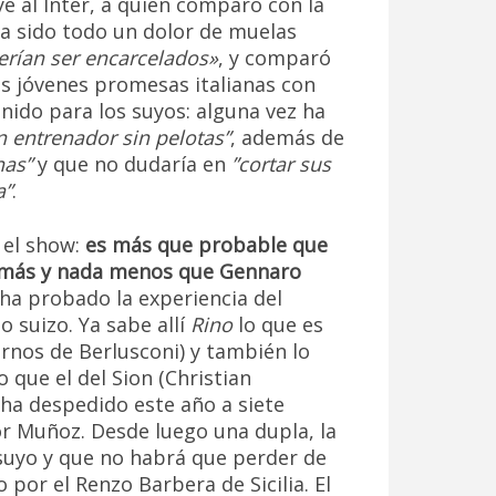
ye al Inter, a quien comparó con la
Ha sido todo un dolor de muelas
erían ser encarcelados»
, y comparó
las jóvenes promesas italianas con
nido para los suyos: alguna vez ha
 entrenador sin pelotas”
, además de
nas”
y que no dudaría en
”cortar sus
a”
.
 el show:
es más que probable que
a más y nada menos que Gennaro
 ha probado la experiencia del
 suizo. Ya sabe allí
Rino
lo que es
arnos de Berlusconi) y también lo
que el del Sion (Christian
 ha despedido este año a siete
or Muñoz. Desde luego una dupla, la
suyo y que no habrá que perder de
 por el Renzo Barbera de Sicilia. El