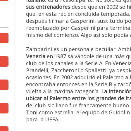
sus entrenadores
desde que en 2002 se hic
que, en esta recién concluida temporada
después firmar a Gasperini, sustituido po
reemplazado por Gasperini para terminar
mismo del comienzo. Algo así sólo podía a
Zamparini es un personaje peculiar. Ambi
Venezia
en 1987 salvándole de una más qu
club de los canales a la Serie A. En Vene
Prandelli, Zaccheroni o Spalletti, ya desp
ocasiones. En 2002 adquirió el Palermo a 
encontraba entonces en la Serie B y tard
vuelta a la máxima categoría.
La intenció
ubicar al Palermo entre los grandes de Ita
del club siciliano fue francamente bueno 
Toni como estrella, el equipo de Guidolin
para la UEFA.