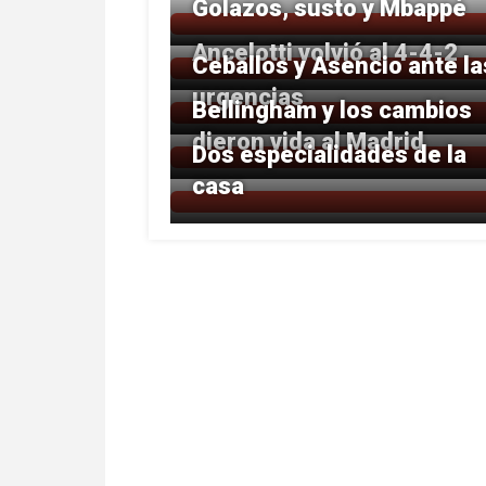
Golazos, susto y Mbappé
Ancelotti volvió al 4-4-2
Ceballos y Asencio ante la
urgencias
Bellingham y los cambios
dieron vida al Madrid
Dos especialidades de la
casa