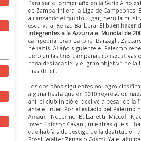
Para ser el primer año en la Serie A no e
de Zamparini era la Liga de Campeones. 
alcanzando el quinto lugar, pero la músi
esquiva al Renzo Barbera.
El buen hacer d
integrantes a la Azzurra al Mundial de 20
campeona. Eran Barone, Barzagli, Zaccard
penaltis. Al año siguiente el Palermo repet
pero en las tres campañas consecutivas 
nada destacable, y el gran objetivo de l
más difícil.
Los dos años siguientes no logró clasifi
alguna hasta que en 2010 regresó de nuevo
ahí, el club inició el declive a pesar de l
ante el Inter. Por el estadio del Palermo
Amauri, Nocerino, Balzaretti, Miccoli, Kja
joven Edinson Cavani, mientras que su ban
que había sido testigo de la destitución 
Rossi, Walter Zenga o Cosmi. Ya el año pa