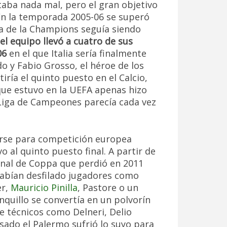
staba nada mal, pero el gran objetivo
En la temporada 2005-06 se superó
ca de la Champions seguía siendo
el equipo llevó a cuatro de sus
06
en el que Italia sería finalmente
o y Fabio Grosso, el héroe de los
iría el quinto puesto en el Calcio,
que estuvo en la UEFA apenas hizo
a Liga de Campeones parecía cada vez
carse para competición europea
 al quinto puesto final. A partir de
a final de Coppa que perdió en 2011
 habían desfilado jugadores como
er,
Mauricio Pinilla
, Pastore o un
quillo se convertía en un polvorín
de técnicos como Delneri, Delio
sado el Palermo sufrió lo suyo para