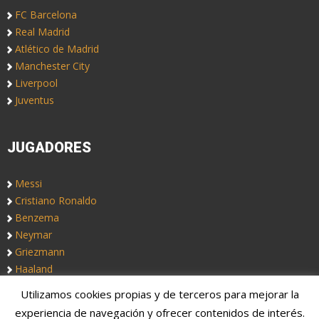
FC Barcelona
Real Madrid
Atlético de Madrid
Manchester City
Liverpool
Juventus
JUGADORES
Messi
Cristiano Ronaldo
Benzema
Neymar
Griezmann
Haaland
Utilizamos cookies propias y de terceros para mejorar la
Copyright © 2019. Somos
Notas de Fútbol
, un blog de fútbol
experiencia de navegación y ofrecer contenidos de interés.