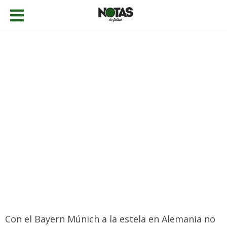
16/04/2024
Gabriel Caballero
Bundesliga
,
Historia
,
Noticias
Añadir comentario
Con el Bayern Múnich a la estela en Alemania no