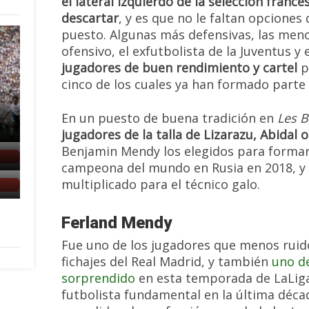
el lateral izquierdo de la selección france
descartar
, y es que no le faltan opciones
puesto. Algunas más defensivas, las meno
ofensivo, el exfutbolista de la Juventus y
jugadores de buen rendimiento y cartel
pa
cinco de los cuales ya han formado parte 
En un puesto de buena tradición en
Les B
jugadores de la talla de Lizarazu, Abidal o
Benjamin Mendy los elegidos para formar 
campeona del mundo en Rusia en 2018, y 
multiplicado para el técnico galo.
Ferland Mendy
Fue uno de los jugadores que menos ruid
fichajes del Real Madrid, y también
uno de
sorprendido
en esta temporada de LaLiga
futbolista fundamental en la última déc