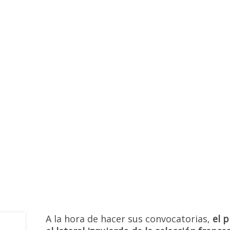
oticias
,
Selecciones
Añadir comentario
A la hora de hacer sus convocatorias,
el 