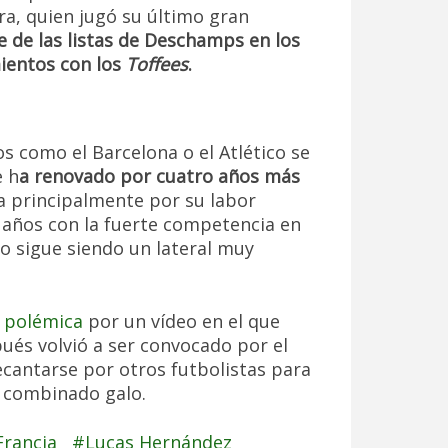
a, quien jugó su último gran
 de las listas de Deschamps en los
ientos con los
Toffees
.
s como el Barcelona o el Atlético se
e h
a renovado por cuatro años más
a principalmente por su labor
s años con la fuerte competencia en
ro sigue siendo un lateral muy
a polémica
por un vídeo en el que
ués volvió a ser convocado por el
ecantarse por otros futbolistas para
l combinado galo.
Francia
Lucas Hernández