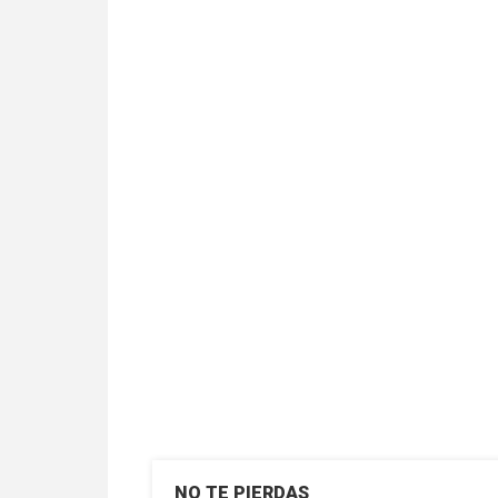
14/07/2020
Gabriel Caballero
N
NO TE PIERDAS