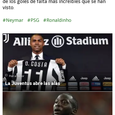
de los goles de falta más increíbles que se han
visto
.
Neymar
PSG
Ronaldinho
Post anterior
La Juventus abre las alas