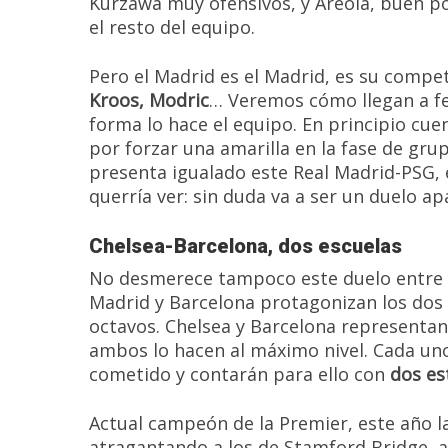
Kurzawa muy ofensivos, y Areola, buen p
el resto del equipo.
Pero el Madrid es el Madrid, es su compet
Kroos, Modric
… Veremos cómo llegan a f
forma lo hace el equipo. En principio cue
por forzar una amarilla en la fase de grupo
presenta igualado este Real Madrid-PSG,
querría ver: sin duda va a ser un duelo ap
Chelsea-Barcelona, dos escuelas
No desmerece tampoco este duelo entre
Madrid y Barcelona protagonizan los dos
octavos. Chelsea y Barcelona representa
ambos lo hacen al máximo nivel. Cada uno 
cometido y contarán para ello con
dos es
Actual campeón de la Premier, este año l
atragantando a los de Stamford Bridge, a