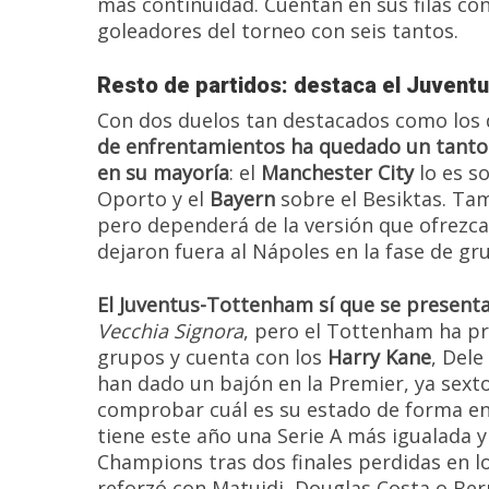
más continuidad. Cuentan en sus filas co
goleadores del torneo con seis tantos.
Resto de partidos: destaca el Juven
Con dos duelos tan destacados como los 
de enfrentamientos ha quedado un tanto 
en su mayoría
: el
Manchester City
lo es so
Oporto y el
Bayern
sobre el Besiktas. Ta
pero dependerá de la versión que ofrezc
dejaron fuera al Nápoles en la fase de gr
El Juventus-Tottenham sí que se presenta
Vecchia Signora
, pero el Tottenham ha p
grupos y cuenta con los
Harry Kane
, Dele
han dado un bajón en la Premier, ya sexto
comprobar cuál es su estado de forma en 
tiene este año una Serie A más igualada y 
Champions tras dos finales perdidas en lo
reforzó con Matuidi, Douglas Costa o Ber