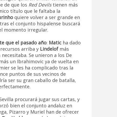
e de que los
Red Devils
tienen más
nico título que le faltaba la
urinho
quiere volver a ser grande en
tras el conjunto hispalense buscará
el momento irregular.
te que el pasado año
:
Matic
ha dado
 recursos arriba y
Lindelof
más
 necesitaba. Se unieron a los De
 más un Ibrahimovic ya de vuelta en
mier se les ha complicado tras la
 once puntos de sus vecinos de
ía ser su gran caballo de batalla,
erfectamente.
Sevilla procurará jugar sus cartas, y
forzó bien el conjunto andaluz en
ega, Pizarro y Muriel han de ofrecer