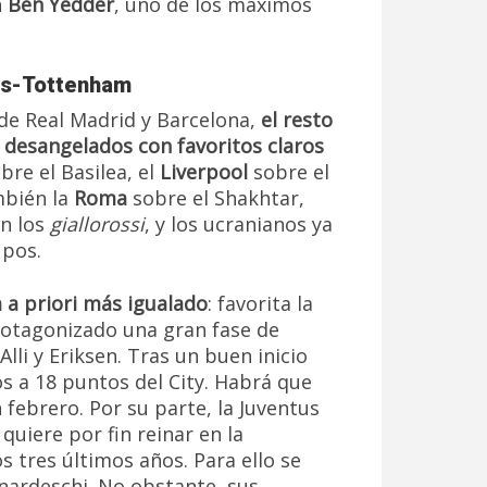
n
Ben Yedder
, uno de los máximos
tus-Tottenham
de Real Madrid y Barcelona,
el resto
desangelados con favoritos claros
bre el Basilea, el
Liverpool
sobre el
mbién la
Roma
sobre el Shakhtar,
an los
giallorossi
, y los ucranianos ya
upos.
 a priori más igualado
: favorita la
rotagonizado una gran fase de
 Alli y Eriksen. Tras un buen inicio
s a 18 puntos del City. Habrá que
febrero. Por su parte, la Juventus
quiere por fin reinar en la
s tres últimos años. Para ello se
nardeschi. No obstante, sus