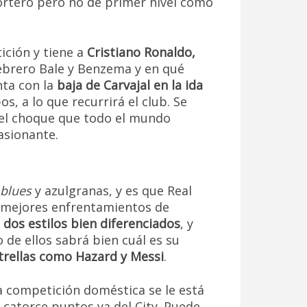
ortero pero no de primer nivel como
ición y tiene a
Cristiano Ronaldo,
ebrero Bale y Benzema y en qué
nta con la
baja de Carvajal en la ida
s, a lo que recurrirá el club. Se
 el choque que todo el mundo
asionante.
blues
y azulgranas, y es que Real
 mejores enfrentamientos de
n
dos estilos bien diferenciados
, y
de ellos sabrá bien cuál es su
trellas como Hazard y Messi
.
a competición doméstica se le está
 catorce puntos ya del City. Puede