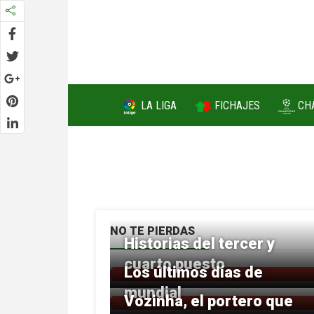
FICHAJES
LA LIGA
CH
NO TE PIERDAS
Historias del tercer y
cuarto puesto
Los últimos días de
mundial
Vozinha, el portero que