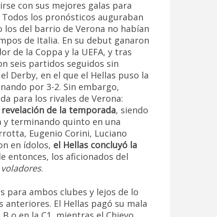
tirse con sus mejores galas para
. Todos los pronósticos auguraban
o los del barrio de Verona no habían
ampos de Italia. En su debut ganaron
dor de la Coppa y la UEFA, y tras
n seis partidos seguidos sin
el Derby, en el que el Hellas puso la
anando por 3-2. Sin embargo,
da para los rivales de Verona:
n revelación de la temporada
, siendo
ta y terminando quinto en una
rotta, Eugenio Corini, Luciano
on en ídolos,
el Hellas concluyó la
de entonces, los aficionados del
 voladores
.
s para ambos clubes y lejos de lo
anteriores. El Hellas pagó su mala
 B o en la C1, mientras el Chievo