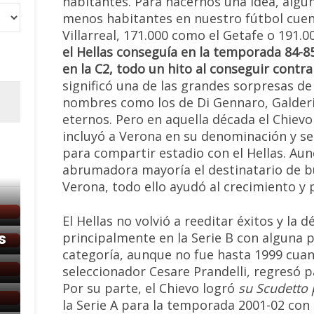
habitantes. Para hacernos una idea, algu
menos habitantes en nuestro fútbol cuent
Villarreal, 171.000 como el Getafe o 191.0
el Hellas conseguía en la temporada 84-8
en la C2, todo un hito al conseguir contr
significó una de las grandes sorpresas de l
nombres como los de Di Gennaro, Galderis
eternos. Pero en aquella década el Chiev
incluyó a Verona en su denominación y s
para compartir estadio con el Hellas. Au
abrumadora mayoría el destinatario de b
Verona, todo ello ayudó al crecimiento y 
El Hellas no volvió a reeditar éxitos y la 
principalmente en la Serie B con alguna 
s
categoría, aunque no fue hasta 1999 cuan
seleccionador Cesare Prandelli, regresó 
Por su parte, el Chievo logró
su Scudetto 
la Serie A para la temporada 2001-02 con