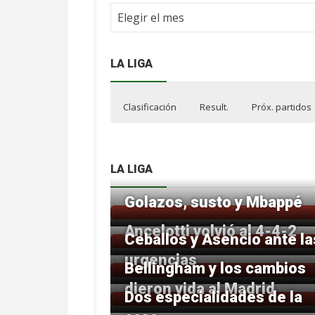
Archivo
NdF
LA LIGA
Clasificación
Result.
Próx. partidos
LA LIGA
Golazos, susto y Mbappé
Ancelotti volvió al 4-4-2
Ceballos y Asencio ante la
urgencias
Bellingham y los cambios
dieron vida al Madrid
Dos especialidades de la