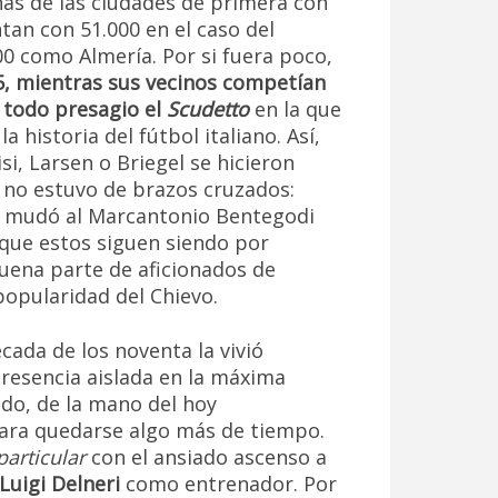
nas de las ciudades de primera con
an con 51.000 en el caso del
00 como Almería. Por si fuera poco,
5, mientras sus vecinos competían
a todo presagio el
Scudetto
en la que
a historia del fútbol italiano. Así,
i, Larsen o Briegel se hicieron
o no estuvo de brazos cruzados:
e mudó al Marcantonio Bentegodi
nque estos siguen siendo por
uena parte de aficionados de
popularidad del Chievo.
década de los noventa la vivió
presencia aislada en la máxima
do, de la mano del hoy
para quedarse algo más de tiempo.
particular
con el ansiado ascenso a
Luigi Delneri
como entrenador. Por