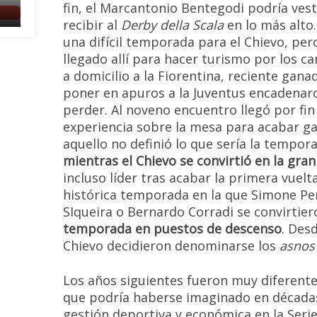
fin, el Marcantonio Bentegodi podría ves
recibir al
Derby della Scala
en lo más alto
una difícil temporada para el Chievo, per
llegado allí para hacer turismo por los c
a domicilio a la Fiorentina, reciente gana
poner en apuros a la Juventus encadenaro
perder. Al noveno encuentro llegó por fin 
experiencia sobre la mesa para acabar g
aquello no definió lo que sería la tempora
mientras el Chievo se convirtió en la gra
incluso líder tras acabar la primera vuel
histórica temporada en la que Simone Per
SIqueira o Bernardo Corradi se convirtier
temporada en puestos de descenso
. Des
Chievo decidieron denominarse los
asnos
Los años siguientes fueron muy diferente
que podría haberse imaginado en décadas 
gestión deportiva y económica en la Serie