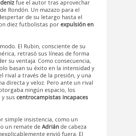
deniz
fue el autor tras aprovechar
o de Rondón. Un mazazo para el
espertar de su letargo hasta el
con diez futbolistas por
expulsión en
modo. El Rubin, consciente de su
érica, retrasó sus líneas de forma
nder su ventaja. Como consecuencia,
holo basan su éxito en la intensidad y
 rival a través de la presión, y una
a directa y veloz. Pero ante un rival
 otorgaba ningún espacio, los
s y sus
centrocampistas incapaces
r simple insistencia, como un
odo un remate de
Adrián
de cabeza
nexplicablemente envió fuera. El