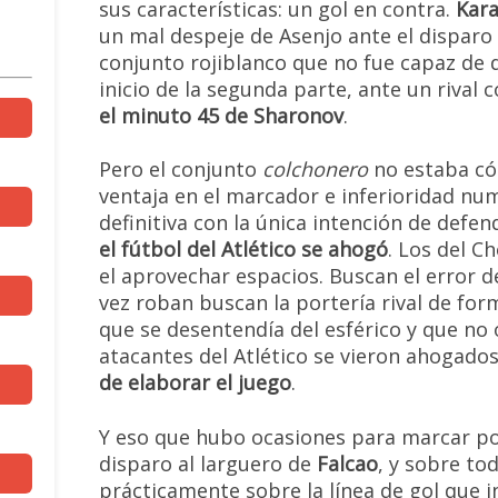
sus características: un gol en contra.
Kara
un mal despeje de Asenjo ante el dispar
conjunto rojiblanco que no fue capaz de d
inicio de la segunda parte, ante un rival 
el minuto 45 de Sharonov
.
Pero el conjunto
colchonero
no estaba có
ventaja en el marcador e inferioridad num
definitiva con la única intención de defe
el fútbol del Atlético se ahogó
. Los del C
el aprovechar espacios. Buscan el error del
vez roban buscan la portería rival de form
que se desentendía del esférico y que no
atacantes del Atlético se vieron ahogado
de elaborar el juego
.
Y eso que hubo ocasiones para marcar po
disparo al larguero de
Falcao
, y sobre t
prácticamente sobre la línea de gol que i