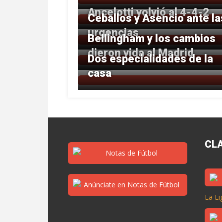
Ancelotti volvió al 4-4-2
Ceballos y Asencio ante la
urgencias
Bellingham y los cambios
dieron vida al Madrid
Dos especialidades de la
casa
CL
La Li