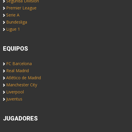
Segunda División
Premier League
Serie A
Bundesliga
Ligue 1
EQUIPOS
FC Barcelona
Real Madrid
Atlético de Madrid
Manchester City
Liverpool
Juventus
JUGADORES