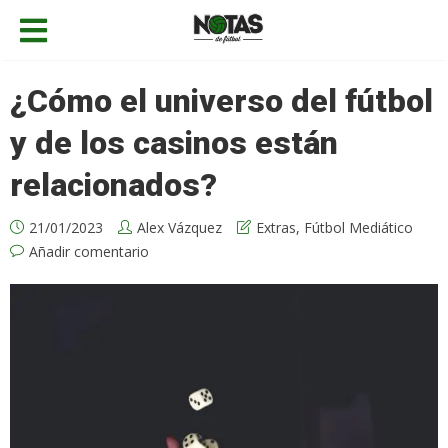
¿Cómo el universo del fútbol
y de los casinos están
relacionados?
21/01/2023
Alex Vázquez
Extras
,
Fútbol Mediático
Añadir comentario