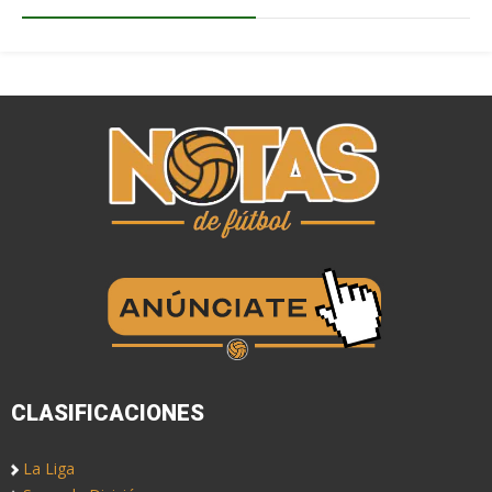
CLASIFICACIONES
La Liga