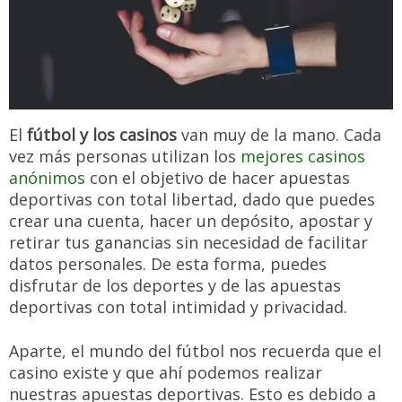
El
fútbol y los casinos
van muy de la mano. Cada
vez más personas utilizan los
mejores casinos
anónimos
con el objetivo de hacer apuestas
deportivas con total libertad, dado que puedes
crear una cuenta, hacer un depósito, apostar y
retirar tus ganancias sin necesidad de facilitar
datos personales. De esta forma, puedes
disfrutar de los deportes y de las apuestas
deportivas con total intimidad y privacidad.
Aparte, el mundo del fútbol nos recuerda que el
casino existe y que ahí podemos realizar
nuestras apuestas deportivas. Esto es debido a