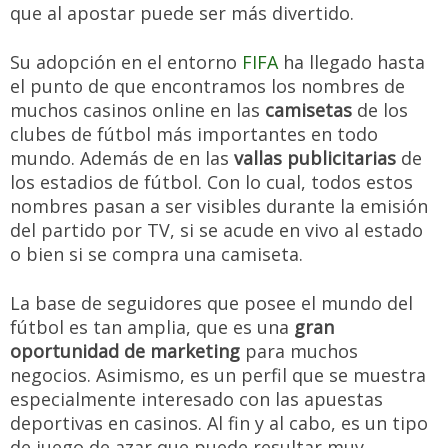
que al apostar puede ser más divertido.
Su adopción en el entorno
FIFA
ha llegado hasta
el punto de que encontramos los nombres de
muchos casinos online en las
camisetas
de los
clubes de fútbol más importantes en todo
mundo. Además de en las
vallas publicitarias
de
los estadios de fútbol. Con lo cual, todos estos
nombres pasan a ser visibles durante la emisión
del partido por TV, si se acude en vivo al estado
o bien si se compra una camiseta.
La base de seguidores que posee el mundo del
fútbol es tan amplia, que es una
gran
oportunidad de marketing
para muchos
negocios. Asimismo, es un perfil que se muestra
especialmente interesado con las apuestas
deportivas en casinos. Al fin y al cabo, es un tipo
de juego de azar que puede resultar muy