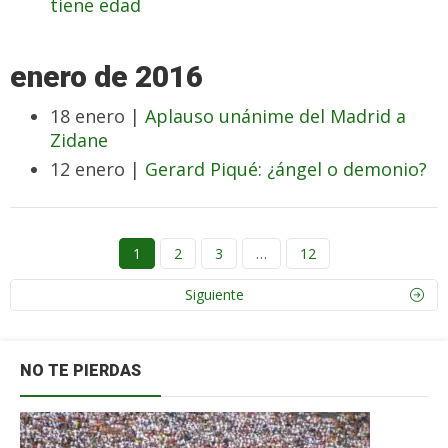
tiene edad
enero de 2016
18 enero |
Aplauso unánime del Madrid a
Zidane
12 enero |
Gerard Piqué: ¿ángel o demonio?
1
2
3
…
12
Siguiente
NO TE PIERDAS