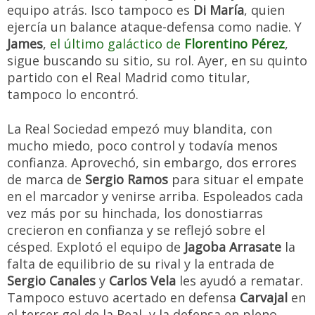
equipo atrás. Isco tampoco es
Di María
, quien
ejercía un balance ataque-defensa como nadie. Y
James
,
el último galáctico de
Florentino Pérez
,
sigue buscando su sitio, su rol. Ayer, en su quinto
partido con el Real Madrid como titular,
tampoco lo encontró.
La Real Sociedad empezó muy blandita, con
mucho miedo, poco control y todavía menos
confianza. Aprovechó, sin embargo, dos errores
de marca de
Sergio Ramos
para situar el empate
en el marcador y venirse arriba. Espoleados cada
vez más por su hinchada, los donostiarras
crecieron en confianza y se reflejó sobre el
césped. Explotó el equipo de
Jagoba Arrasate
la
falta de equilibrio de su rival y la entrada de
Sergio Canales
y
Carlos Vela
les ayudó a rematar.
Tampoco estuvo acertado en defensa
Carvajal
en
el tercer gol de la Real, y la defensa en pleno