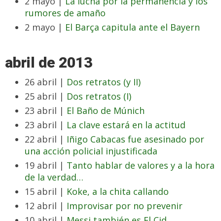
2 mayo |
La lucha por la permanencia y los
rumores de amaño
2 mayo |
El Barça capitula ante el Bayern
abril de 2013
26 abril |
Dos retratos (y II)
25 abril |
Dos retratos (I)
23 abril |
El Baño de Múnich
23 abril |
La clave estará en la actitud
22 abril |
Iñigo Cabacas fue asesinado por
una acción policial injustificada
19 abril |
Tanto hablar de valores y a la hora
de la verdad…
15 abril |
Koke, a la chita callando
12 abril |
Improvisar por no prevenir
10 abril |
Messi también es El Cid