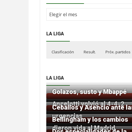
Archivo
NdF
LA LIGA
Clasificación
Result.
Próx. partidos
LA LIGA
Golazos, susto y Mbappé
Ancelotti volvió al 4-4-2
Ceballos y Asencio ante la
urgencias
Bellingham y los cambios
dieron vida al Madrid
Dos especialidades de la