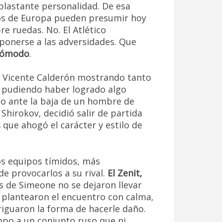
plastante personalidad. De esa
os de Europa pueden presumir hoy
re ruedas. No. El Atlético
ponerse a las adversidades. Que
 cómodo
.
l Vicente Calderón mostrando tanto
a pudiendo haber logrado algo
do ante la baja de un hombre de
hirokov, decidió salir de partida
s
que ahogó el carácter y estilo de
dos equipos tímidos, más
e provocarlos a su rival.
El Zenit,
 de Simeone no se dejaron llevar
y plantearon el encuentro con calma,
eriguaron la forma de hacerle daño.
po a un conjunto ruso que ni