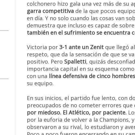
colchonero hizo gala una vez más de su a
garra competitiva
de la que pocos equip
en día. Y no solo cuando las cosas van sob
demuestra que incluso es capaz de sobre
también en el sufrimiento se encuentra
Victoria por
3-1 ante un Zenit
que llegó a
respeto, que da la sensación de que se v
positivo. Pero
Spalletti
, quizás desconfia
importancia capital en su esquema como S
con una
línea defensiva de cinco hombre
su equipo.
En sus inicios, el partido fue lento, con 
preocupados de no cometer errores que d
por miedoso. El Atlético, por paciente.
Los
por la euforia de volver a la Champions, 
observaron a su rival, lo estudiaron y av
Poco a poco fueron encerrando en su cam