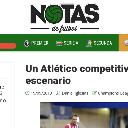
PREMIER
SERIE A
SEGUNDA
PIONS
Un Atlético competiti
escenario
ue
Si
19/09/2013
Daniel Iglesias
Champions Lea
no,