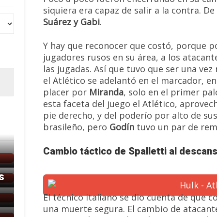
siquiera era capaz de salir a la contra. 
Suárez y Gabi
.
Y hay que reconocer que costó, porque p
jugadores rusos en su área, a los atacant
las jugadas. Así que tuvo que ser una ve
el Atlético se adelantó en el marcador, 
placer por
Miranda
, solo en el primer p
esta faceta del juego el Atlético, aprov
pie derecho, y del poderío por alto de sus
brasileño, pero
Godín
tuvo un par de rem
Cambio táctico de Spalletti al descan
s
El técnico italiano se dio cuenta de que c
una muerte segura. El cambio de atacante