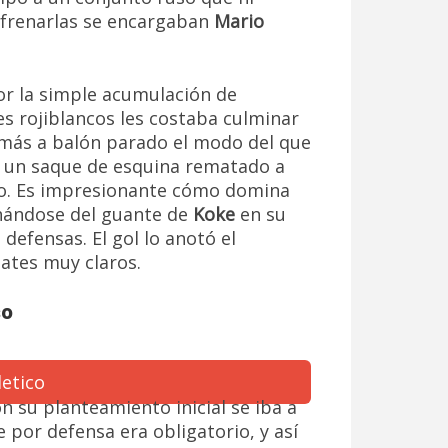
De frenarlas se encargaban
Mario
or la simple acumulación de
es rojiblancos les costaba culminar
z más a balón parado el modo del que
en un saque de esquina rematado a
alo. Es impresionante cómo domina
echándose del guante de
Koke
en su
 defensas. El gol lo anotó el
ates muy claros.
so
on su planteamiento inicial se iba a
 por defensa era obligatorio, y así