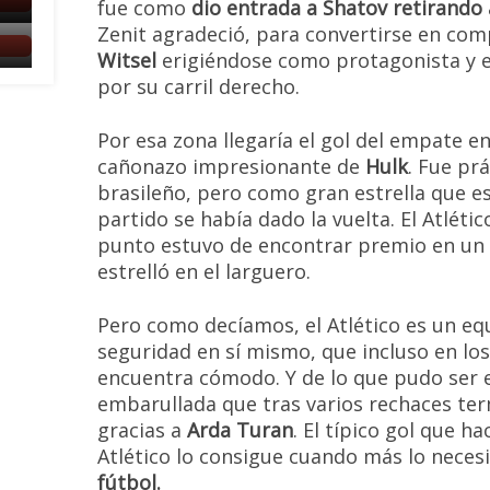
fue como
dio entrada a Shatov retirando 
Zenit agradeció, para convertirse en co
Witsel
erigiéndose como protagonista y e
por su carril derecho.
Por esa zona llegaría el gol del empate 
cañonazo impresionante de
Hulk
. Fue pr
brasileño, pero como gran estrella que es
partido se había dado la vuelta. El Atlétic
punto estuvo de encontrar premio en un 
estrelló en el larguero.
Pero como decíamos, el Atlético es un eq
seguridad en sí mismo, que incluso en l
encuentra cómodo. Y de lo que pudo ser el
embarullada que tras varios rechaces ter
gracias a
Arda Turan
. El típico gol que h
Atlético lo consigue cuando más lo neces
fútbol.