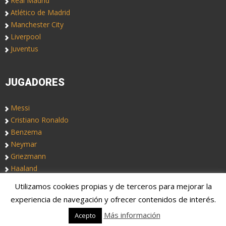
Real Madrid
Atlético de Madrid
Manchester City
Liverpool
Juventus
JUGADORES
Messi
Cristiano Ronaldo
Benzema
Neymar
Griezmann
Haaland
Utilizamos cookies propias y de terceros para mejorar la
Copyright © 2019. Somos
Notas de Fútbol
, un blog de fútbol
experiencia de navegación y ofrecer contenidos de interés.
colectivo. Fichajes, rumores, altas y bajas.
Más información
Acepto
Aviso Legal
Quiénes somos
Contacto
Portadas