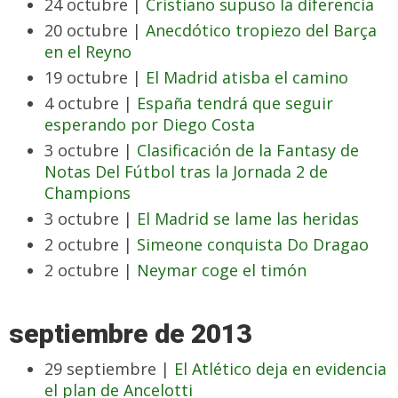
24 octubre |
Cristiano supuso la diferencia
20 octubre |
Anecdótico tropiezo del Barça
en el Reyno
19 octubre |
El Madrid atisba el camino
4 octubre |
España tendrá que seguir
esperando por Diego Costa
3 octubre |
Clasificación de la Fantasy de
Notas Del Fútbol tras la Jornada 2 de
Champions
3 octubre |
El Madrid se lame las heridas
2 octubre |
Simeone conquista Do Dragao
2 octubre |
Neymar coge el timón
septiembre de 2013
29 septiembre |
El Atlético deja en evidencia
el plan de Ancelotti