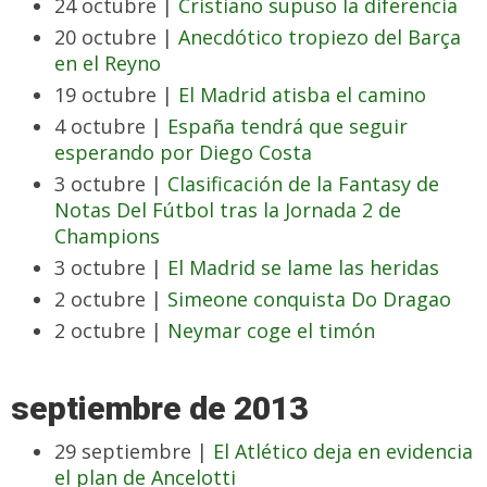
24 octubre |
Cristiano supuso la diferencia
20 octubre |
Anecdótico tropiezo del Barça
en el Reyno
19 octubre |
El Madrid atisba el camino
4 octubre |
España tendrá que seguir
esperando por Diego Costa
3 octubre |
Clasificación de la Fantasy de
Notas Del Fútbol tras la Jornada 2 de
Champions
3 octubre |
El Madrid se lame las heridas
2 octubre |
Simeone conquista Do Dragao
2 octubre |
Neymar coge el timón
septiembre de 2013
29 septiembre |
El Atlético deja en evidencia
el plan de Ancelotti