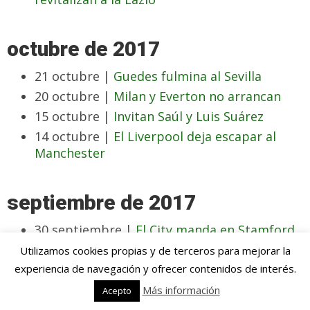
octubre de 2017
21 octubre |
Guedes fulmina al Sevilla
20 octubre |
Milan y Everton no arrancan
15 octubre |
Invitan Saúl y Luis Suárez
14 octubre |
El Liverpool deja escapar al
Manchester
septiembre de 2017
30 septiembre |
El City manda en Stamford
Bridge
Utilizamos cookies propias y de terceros para mejorar la
18 septiembre |
Mayoral y Bale contra la
experiencia de navegación y ofrecer contenidos de interés.
sequía
Más información
Acepto