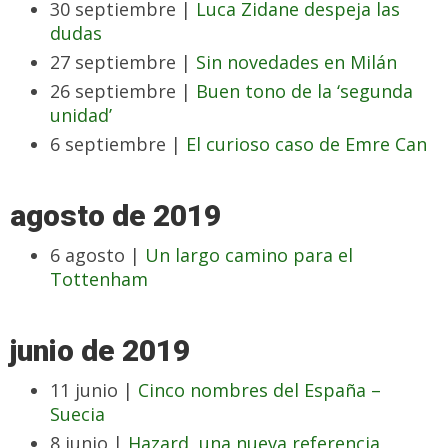
30 septiembre |
Luca Zidane despeja las
dudas
27 septiembre |
Sin novedades en Milán
26 septiembre |
Buen tono de la ‘segunda
unidad’
6 septiembre |
El curioso caso de Emre Can
agosto de 2019
6 agosto |
Un largo camino para el
Tottenham
junio de 2019
11 junio |
Cinco nombres del España –
Suecia
8 junio |
Hazard, una nueva referencia