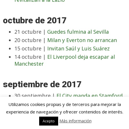
octubre de 2017
21 octubre |
Guedes fulmina al Sevilla
20 octubre |
Milan y Everton no arrancan
15 octubre |
Invitan Saúl y Luis Suárez
14 octubre |
El Liverpool deja escapar al
Manchester
septiembre de 2017
30 septiembre |
El City manda en Stamford
Bridge
Utilizamos cookies propias y de terceros para mejorar la
18 septiembre |
Mayoral y Bale contra la
experiencia de navegación y ofrecer contenidos de interés.
sequía
Más información
Acepto