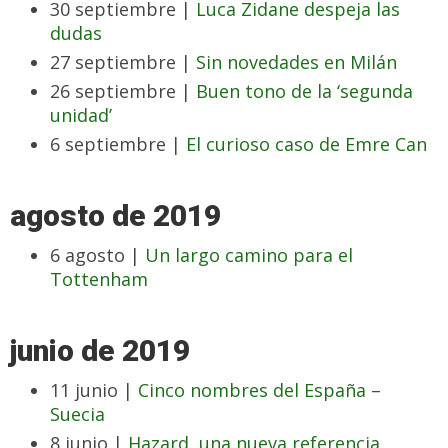
30 septiembre |
Luca Zidane despeja las
dudas
27 septiembre |
Sin novedades en Milán
26 septiembre |
Buen tono de la ‘segunda
unidad’
6 septiembre |
El curioso caso de Emre Can
agosto de 2019
6 agosto |
Un largo camino para el
Tottenham
junio de 2019
11 junio |
Cinco nombres del España –
Suecia
8 junio |
Hazard, una nueva referencia