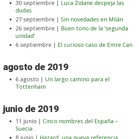
30 septiembre |
Luca Zidane despeja las
dudas
27 septiembre |
Sin novedades en Milán
26 septiembre |
Buen tono de la ‘segunda
unidad’
6 septiembre |
El curioso caso de Emre Can
agosto de 2019
6 agosto |
Un largo camino para el
Tottenham
junio de 2019
11 junio |
Cinco nombres del España –
Suecia
8 junio |
Hazard, una nueva referencia