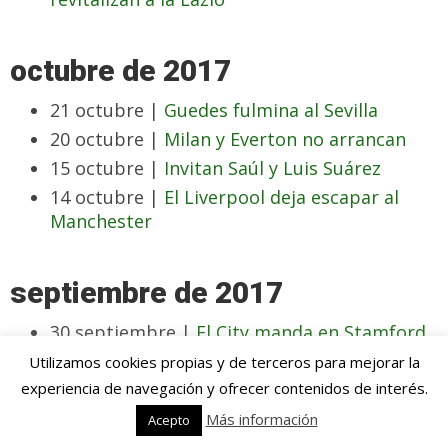
octubre de 2017
21 octubre |
Guedes fulmina al Sevilla
20 octubre |
Milan y Everton no arrancan
15 octubre |
Invitan Saúl y Luis Suárez
14 octubre |
El Liverpool deja escapar al
Manchester
septiembre de 2017
30 septiembre |
El City manda en Stamford
Bridge
Utilizamos cookies propias y de terceros para mejorar la
18 septiembre |
Mayoral y Bale contra la
experiencia de navegación y ofrecer contenidos de interés.
sequía
Más información
Acepto