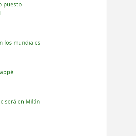
to puesto
l
en los mundiales
bappé
c será en Milán