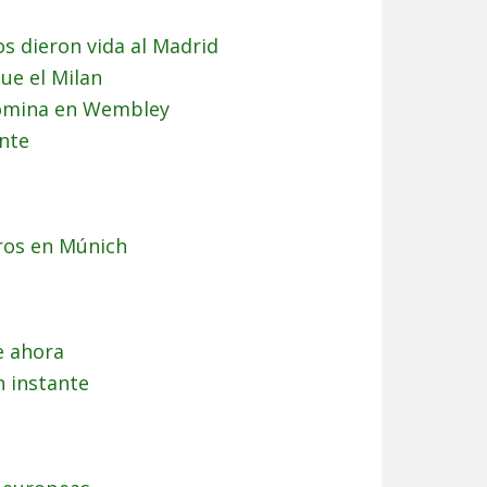
s dieron vida al Madrid
ue el Milan
domina en Wembley
nte
ros en Múnich
e ahora
n instante