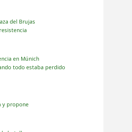
caza del Brujas
resistencia
encia en Múnich
uando todo estaba perdido
a y propone