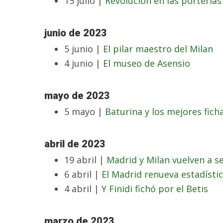
15 julio |
Revolución en las portería
junio de 2023
5 junio |
El pilar maestro del Milan
4 junio |
El museo de Asensio
mayo de 2023
5 mayo |
Baturina y los mejores fich
abril de 2023
19 abril |
Madrid y Milan vuelven a s
6 abril |
El Madrid renueva estadísti
4 abril |
Y Finidi fichó por el Betis
marzo de 2023