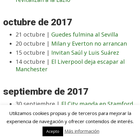
octubre de 2017
21 octubre |
Guedes fulmina al Sevilla
20 octubre |
Milan y Everton no arrancan
15 octubre |
Invitan Saúl y Luis Suárez
14 octubre |
El Liverpool deja escapar al
Manchester
septiembre de 2017
30 septiembre |
El City manda en Stamford
Bridge
Utilizamos cookies propias y de terceros para mejorar la
18 septiembre |
Mayoral y Bale contra la
experiencia de navegación y ofrecer contenidos de interés.
sequía
Más información
Acepto