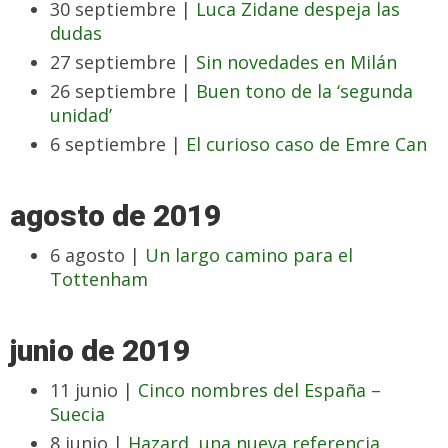
30 septiembre |
Luca Zidane despeja las
dudas
27 septiembre |
Sin novedades en Milán
26 septiembre |
Buen tono de la ‘segunda
unidad’
6 septiembre |
El curioso caso de Emre Can
agosto de 2019
6 agosto |
Un largo camino para el
Tottenham
junio de 2019
11 junio |
Cinco nombres del España –
Suecia
8 junio |
Hazard, una nueva referencia